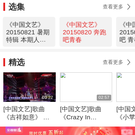
选集
查看更多
《中国文艺》
《中国文艺》
《中
20150821 暑期
20150820 奔跑
201
特辑 本期人物
吧青春
吧 
——青年歌手
王二妮
精选
查看更多
03:22
02:57
[中国文艺]歌曲
[中国文艺]歌曲
[中国
《吉祥如意》 演
《Crazy In
《小苹
唱：凤凰传奇
Love》 演唱：金
唱：
美儿