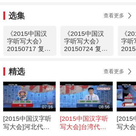
选集
查看更多
《2015中国汉
《2015中国汉
《2
字听写大会》
字听写大会》
字听
20150717 复赛
20150724 复赛
201
第一场
第二场
第三
精选
查看更多
07:16
08:56
[2015中国汉字听
[2015中国汉字听
[20
写大会]河北代表
写大会]台湾代表
写大会
队杨晓璇“酣奭”书
队黄韦豪“轮囷”书
队周芷