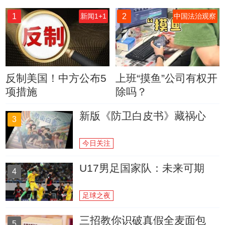
1
2
新闻1+1
中国法治观察
反制美国！中方公布5
上班“摸鱼”公司有权开
项措施
除吗？
新版《防卫白皮书》藏祸心
3
今日关注
U17男足国家队：未来可期
4
足球之夜
三招教你识破真假全麦面包
5