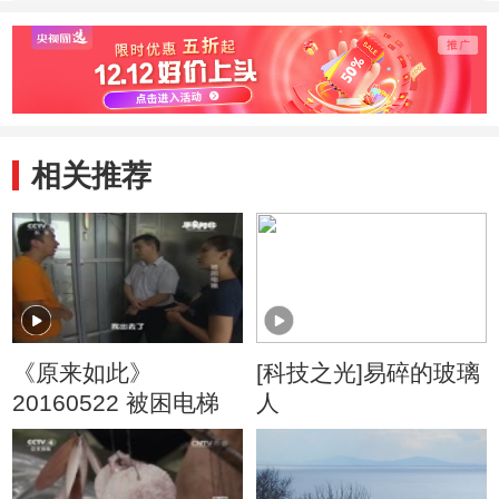
写错误 广西代表
写错误 河北代表
写错误
队罗懿筠胜出
队李华健胜出
队朱仪
相关推荐
《原来如此》
[科技之光]易碎的玻璃
20160522 被困电梯
人