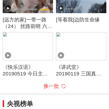
[远方的家]一带一路
[等着我]边防生命缘
（24） 丝路前哨 六鳌
古城
《快乐汉语》
《讲武堂》
20190519 今日主
20190119 三国真相
题：旅行
（三） 孙权
换一批
央视榜单