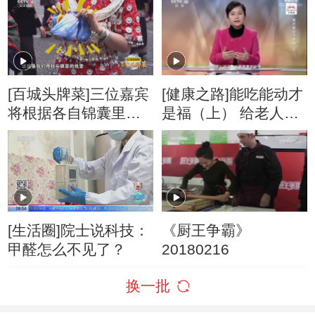
味美的汤品
[百城头牌菜]三位嘉宾
[健康之路]能吃能动才
将根据各自锦囊里的
是福（上） 给老人选
特定物品来探寻贵阳
择合适的营养粉
的头牌菜
[生活圈]院士说科技：
《厨王争霸》
甲醛怎么不见了？
20180216
换一批