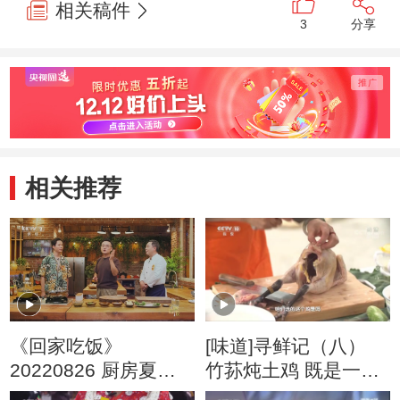
相关稿件
3
分享
相关推荐
《回家吃饭》
[味道]寻鲜记（八）
20220826 厨房夏令
竹荪炖土鸡 既是一道
营（三）
家常菜 也是一道汁鲜