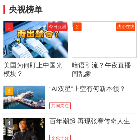
央视榜单
1
2
今日亚洲
法治在线
美国为何盯上中国光
暗语引流？午夜直播
模块？
间乱象
“AI双星”上空有何新本领？
3
共同关注
百年潮起 再现张謇传奇人生
4
文化十分