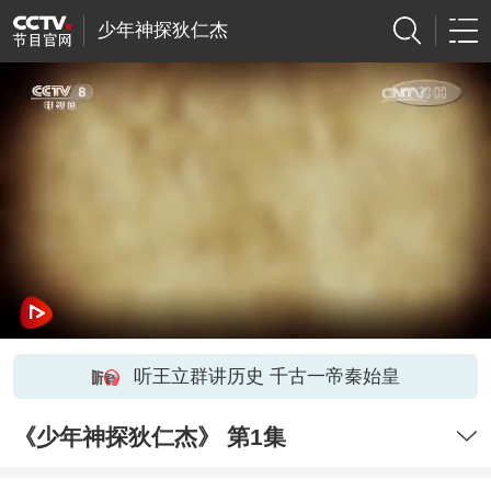
少年神探狄仁杰
听王立群讲历史 千古一帝秦始皇
《少年神探狄仁杰》 第1集