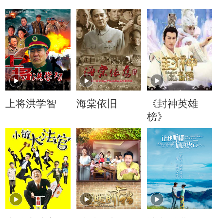
上将洪学智
海棠依旧
《封神英雄
榜》