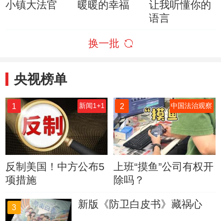
小镇大法官
暖暖的幸福
让我听懂你的
语言
换一批
央视榜单
1
2
新闻1+1
中国法治观察
反制美国！中方公布5
上班“摸鱼”公司有权开
项措施
除吗？
新版《防卫白皮书》藏祸心
3