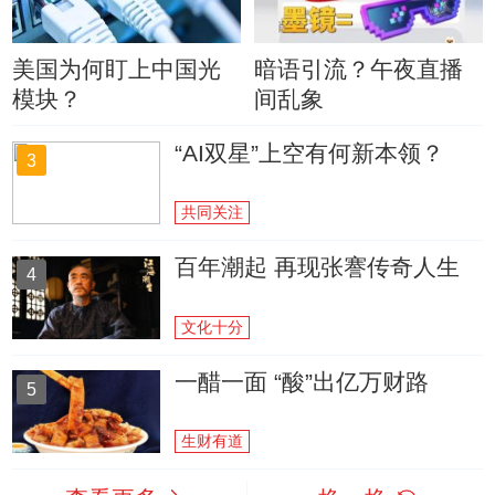
美国为何盯上中国光
暗语引流？午夜直播
模块？
间乱象
“AI双星”上空有何新本领？
3
共同关注
百年潮起 再现张謇传奇人生
4
文化十分
一醋一面 “酸”出亿万财路
5
生财有道