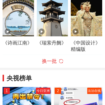
《诗画江南》
《瑞萦丹阙》
《中国设计》
精编版
换一批
央视榜单
1
2
今日亚洲
法治在线