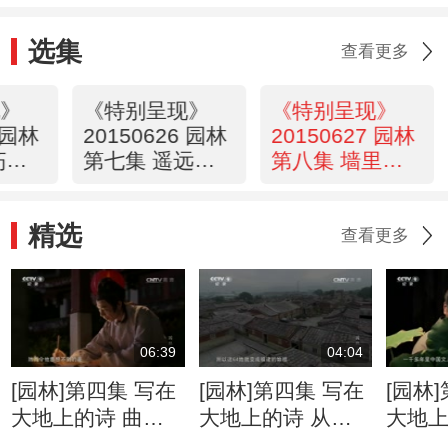
选集
查看更多
现》
《特别呈现》
《特别呈现》
5 园林
20150626 园林
20150627 园林
朽的
第七集 遥远的
第八集 墙里的
归处
花园
精选
查看更多
06:39
04:04
[园林]第四集 写在
[园林]第四集 写在
[园林
大地上的诗 曲江
大地上的诗 从河
大地上
池
洛到闽南
易的“