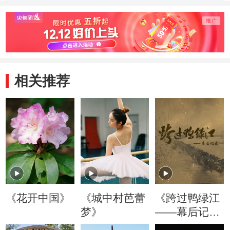
相关推荐
《花开中国》
《城中村芭蕾
《跨过鸭绿江
梦》
——幕后记
录》