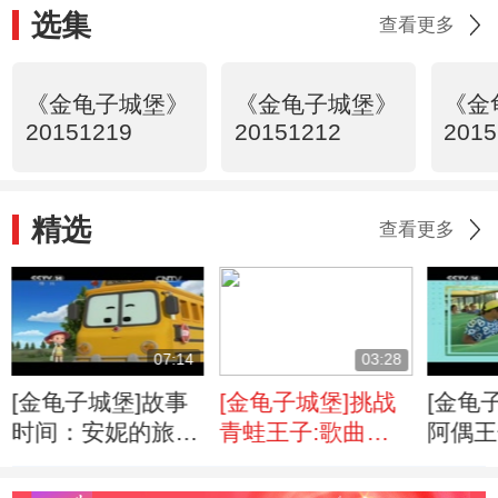
选集
查看更多
《金龟子城堡》
《金龟子城堡》
《金
20151219
20151212
2015
精选
查看更多
07:14
03:28
[金龟子城堡]故事
[金龟子城堡]挑战
[金龟
时间：安妮的旅行
青蛙王子:歌曲猜
阿偶王
下集
猜猜
拍拍