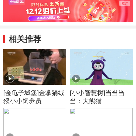
相关推荐
[金龟子城堡]金掌狷绒
[小小智慧树]当当当
猴小小饲养员
当：大熊猫