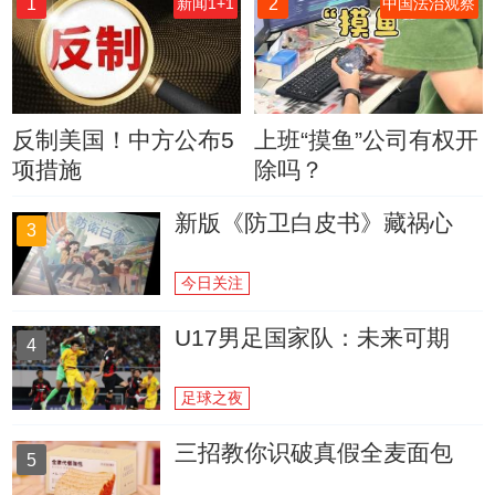
1
2
新闻1+1
中国法治观察
反制美国！中方公布5
上班“摸鱼”公司有权开
项措施
除吗？
新版《防卫白皮书》藏祸心
3
今日关注
U17男足国家队：未来可期
4
足球之夜
三招教你识破真假全麦面包
5