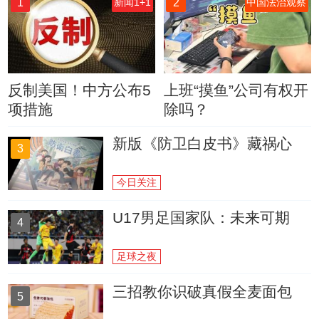
1
2
新闻1+1
中国法治观察
反制美国！中方公布5
上班“摸鱼”公司有权开
项措施
除吗？
新版《防卫白皮书》藏祸心
3
今日关注
U17男足国家队：未来可期
4
足球之夜
三招教你识破真假全麦面包
5