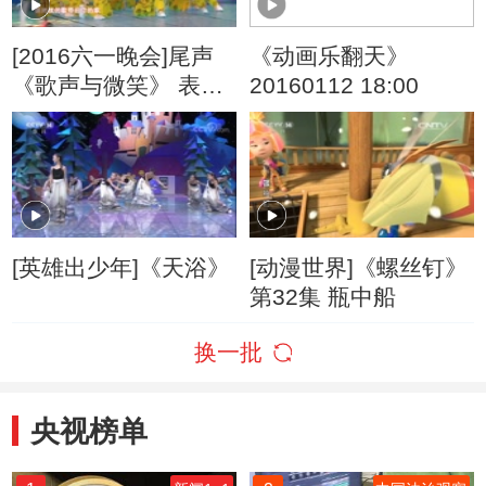
[2016六一晚会]尾声
《动画乐翻天》
《歌声与微笑》 表
20160112 18:00
演：银河少儿电视艺
术团等
[英雄出少年]《天浴》
[动漫世界]《螺丝钉》
第32集 瓶中船
换一批
央视榜单