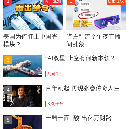
1
2
今日亚洲
法治在线
美国为何盯上中国光
暗语引流？午夜直播
模块？
间乱象
“AI双星”上空有何新本领？
3
共同关注
百年潮起 再现张謇传奇人生
4
文化十分
一醋一面 “酸”出亿万财路
5