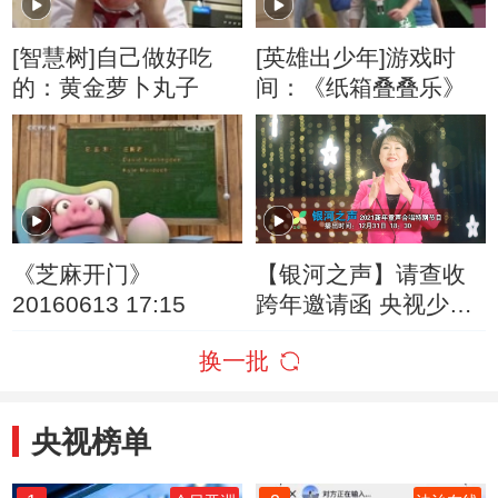
[智慧树]自己做好吃
[英雄出少年]游戏时
的：黄金萝卜丸子
间：《纸箱叠叠乐》
《芝麻开门》
【银河之声】请查收
20160613 17:15
跨年邀请函 央视少儿
主持人们喊你一起收
换一批
获快乐
央视榜单