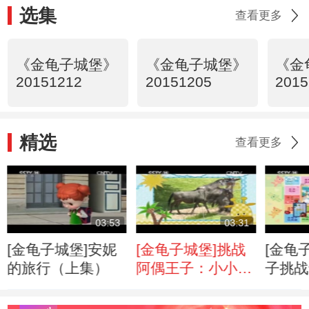
选集
查看更多
《金龟子城堡》
《金龟子城堡》
《金
20151212
20151205
2015
精选
查看更多
03:53
03:31
[金龟子城堡]安妮
[金龟子城堡]挑战
[金龟
的旅行（上集）
阿偶王子：小小讲
子挑战
解员
玩具屋