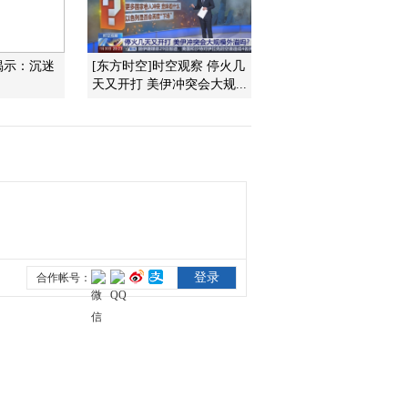
2015-05-16 10:07:10
揭示：沉迷
[东方时空]时空观察 停火几
[金龟子城堡]任务：袋鼠
天又开打 美伊冲突会大规...
的讲解员
2015-05-16 10:04:05
[金龟子城堡]挑战阿偶王
子：比手划脚
2015-05-16 10:02:06
[金龟子城堡]挑战阿偶王
子：毛巾抢抢抢
2015-05-16 10:00:05
[金龟子城堡]欢乐大地图