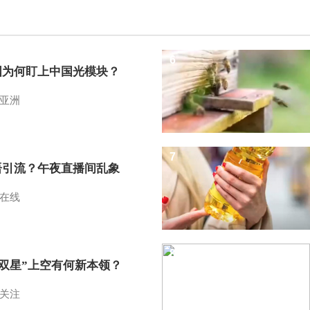
6
国为何盯上中国光模块？
亚洲
7
语引流？午夜直播间乱象
在线
8
I双星”上空有何新本领？
关注