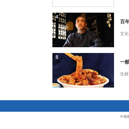
4
百
文化
5
一醋
生财
中国