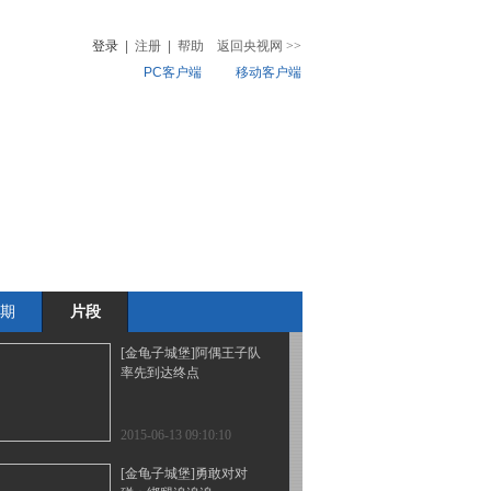
（上集）
登录
|
注册
|
帮助
返回央视网
>>
PC客户端
移动客户端
2015-06-13 09:15:09
[金龟子城堡]挑战阿偶王
音
热榜
子：小小讲解员
微视频
儿
音乐
体育赛事
农业农村
2015-06-13 09:11:10
[金龟子城堡]金龟子挑战
卡：金龟子玩具屋
期
片段
2015-06-13 09:11:09
[金龟子城堡]阿偶王子队
率先到达终点
2015-06-13 09:10:10
[金龟子城堡]勇敢对对