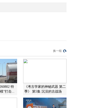
2015-05-23 11:13:06
[金龟子城堡]即兴表演：
长颈鹿
2015-05-23 11:13:06
[金龟子城堡]挑战青蛙王
换一组
子：比手划脚
2015-05-23 11:13:06
[金龟子城堡]毛毛虫提问
时间
60802 特
《考古学家的神秘武器 第二
”打击...
季》 第5集 沉没的古战场
2015-05-23 11:13:06
[金龟子城堡]水晶球的诱
惑（上集）