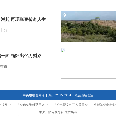
9
年潮起 再现张謇传奇人生
十分
10
一面 “酸”出亿万财路
有道
中央电视台网站
|
关于CCTV.COM
|
总台总经理室
电视网
|
中广协会信息资料委员会
|
中广协会电视文艺工作委员会
|
中央新闻纪录电影
中央广播电视总台 版权所有