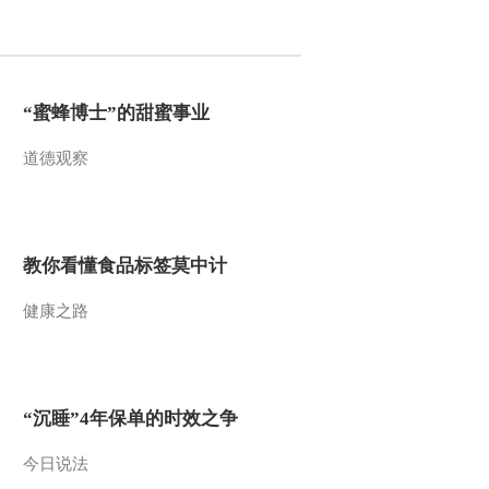
2015-05-09 11:04:06
[金龟子城堡]欢乐大地图
“蜜蜂博士”的甜蜜事业
道德观察
2015-05-02 09:27:10
[金龟子城堡]《寻宝记》
（下集）
教你看懂食品标签莫中计
2015-04-25 10:27:09
健康之路
[金龟子城堡]欢乐大地图
2015-04-25 10:26:06
“沉睡”4年保单的时效之争
[金龟子城堡]欢乐大地图
今日说法