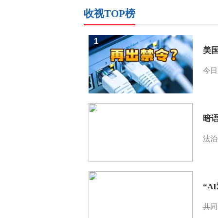
收视TOP榜
1
美
今日
2
暗
法治
3
“A
共同