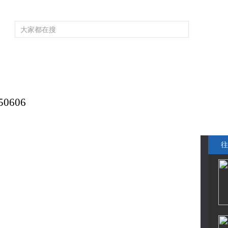
频道大全
栏目大全
片库
4K专区
听
育
电影
国防军事
电视剧
纪录
科教
戏曲
社会与法
少
0606
往