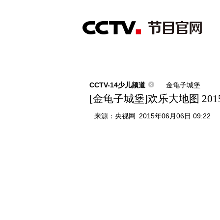
首页
直播
节目单
综合
新闻
财经
综艺
中文国际
体
CCTV-14少儿频道
金龟子城堡
[金龟子城堡]欢乐大地图 2015
来源：
央视网
2015年06月06日 09:22