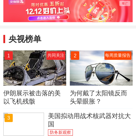
防措施
央视榜单
1
2
共同关注
每周质量报告
伊朗展示被击落的美
为何戴了太阳镜反而
以飞机残骸
头晕眼胀？
美国拟动用战术核武器对抗大
3
国
防务新观察