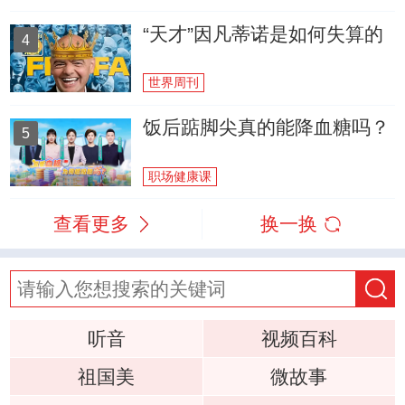
“天才”因凡蒂诺是如何失算的
4
世界周刊
饭后踮脚尖真的能降血糖吗？
5
职场健康课
查看更多
换一换
听音
视频百科
祖国美
微故事