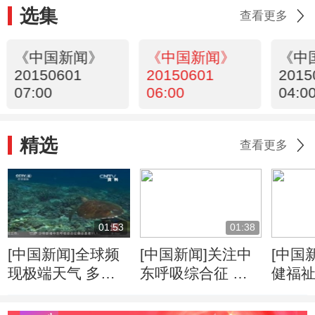
选集
查看更多
《中国新闻》
《中国新闻》
《中
20150601
20150601
2015
07:00
06:00
04:0
精选
查看更多
01:53
01:38
[中国新闻]全球频
[中国新闻]关注中
[中国
现极端天气 多国
东呼吸综合征 世
健福
确认厄尔尼诺已形
卫组织：医护人员
力道
成
早期应采取标准预