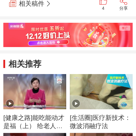
相关稿件
4
分享
相关推荐
[健康之路]能吃能动才
[生活圈]医疗新技术：
是福（上） 给老人选
微波消融疗法
择合适的营养粉