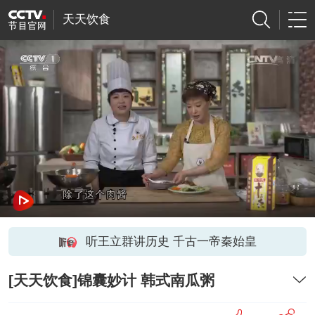
天天饮食
听王立群讲历史 千古一帝秦始皇
[天天饮食]锦囊妙计 韩式南瓜粥