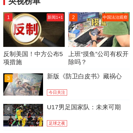
央视榜单
1
2
新闻1+1
中国法治观察
反制美国！中方公布5
上班“摸鱼”公司有权开
项措施
除吗？
新版《防卫白皮书》藏祸心
3
今日关注
U17男足国家队：未来可期
4
足球之夜