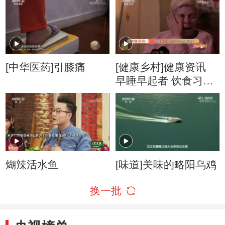
[中华医药]引膝痛
[健康乡村]健康资讯
早睡早起者 饮食习惯
更健康
煳辣活水鱼
[味道]美味的略阳乌鸡
换一批