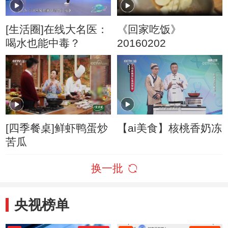
[生活圈]在线大名医：
《回家吃饭》
喝水也能中毒？
20160202
[四季餐桌]鲜虾鸭蛋炒
【ai美食】核桃香奶冻
苦瓜
换一批
央视榜单