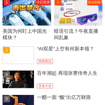
1
2
今日亚洲
法治在线
美国为何盯上中国光
暗语引流？午夜直播
模块？
间乱象
“AI双星”上空有何新本领？
3
共同关注
百年潮起 再现张謇传奇人生
4
文化十分
一醋一面 “酸”出亿万财路
5