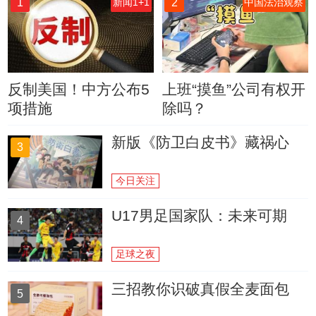
1
2
新闻1+1
中国法治观察
反制美国！中方公布5
上班“摸鱼”公司有权开
项措施
除吗？
新版《防卫白皮书》藏祸心
3
今日关注
U17男足国家队：未来可期
4
足球之夜
三招教你识破真假全麦面包
5