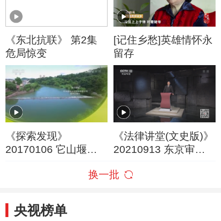
《东北抗联》 第2集
[记住乡愁]英雄情怀永
危局惊变
留存
《探索发现》
《法律讲堂(文史版)》
20170106 它山堰
20210913 东京审判
（下）
大揭秘（六）皇姑屯
换一批
事件真相
央视榜单