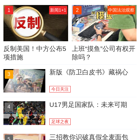
1
2
新闻1+1
中国法治观察
反制美国！中方公布5
上班“摸鱼”公司有权开
项措施
除吗？
新版《防卫白皮书》藏祸心
3
今日关注
U17男足国家队：未来可期
4
足球之夜
三招教你识破真假全麦面包
5