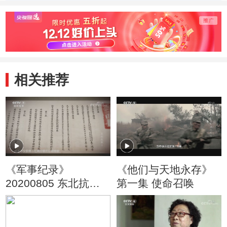
木雕的制作环节
塑模的过程
如何
后的
相关推荐
《军事纪录》
《他们与天地永存》
20200805 东北抗联
第一集 使命召唤
第一集 暗夜星火
（上）