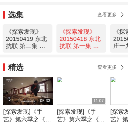
选集
查看更多
《探索发现》
《探索发现》
《探
20150419 东北
20150418 东北
201
抗联 第二集 铁
抗联 第一集 暗
庄一
军突起
夜星火
五集
精选
查看更多
05:33
11:07
[探索发现]《手
[探索发现]《手
[探索
艺》第六季之《万
艺》第六季之《姑
艺》
工花轿》：朱金漆
苏铜艺》 失蜡法
苏铜艺