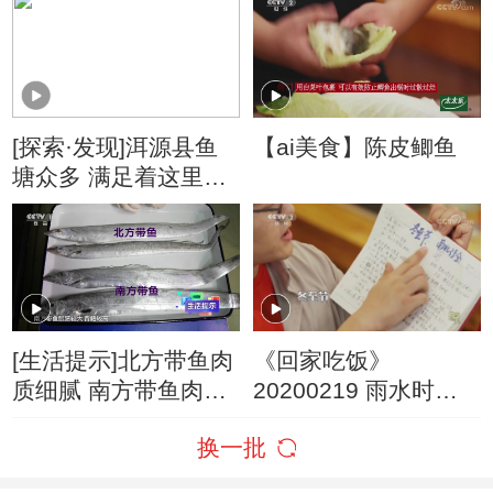
[探索·发现]洱源县鱼
【ai美食】陈皮鲫鱼
塘众多 满足着这里日
常食鱼所需
[生活提示]北方带鱼肉
《回家吃饭》
质细腻 南方带鱼肉质
20200219 雨水时节
略粗糙
吃春鲜
换一批