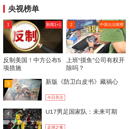
央视榜单
1
2
新闻1+1
中国法治观察
反制美国！中方公布5
上班“摸鱼”公司有权开
项措施
除吗？
新版《防卫白皮书》藏祸心
3
今日关注
U17男足国家队：未来可期
4
足球之夜