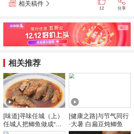
相关稿件
12
分享
相关推荐
[味道]寻味任城（上）
[健康之路]与节气同行
任城人把鲫鱼做成“运
·大暑 白扁豆炖鲫鱼
河快餐”