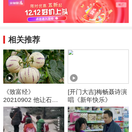
相关推荐
《致富经》
[开门大吉]梅畅聂诗演
20210902 他让石头
唱《新年快乐》
地上的果子更赚钱