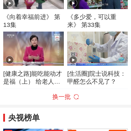
《向着幸福前进》 第
《多少爱，可以重
13集
来》 第33集
[健康之路]能吃能动才
[生活圈]院士说科技：
是福（上） 给老人选
甲醛怎么不见了？
择合适的营养粉
换一批
央视榜单