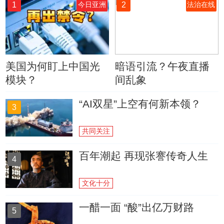
1
2
今日亚洲
法治在线
美国为何盯上中国光
暗语引流？午夜直播
模块？
间乱象
“AI双星”上空有何新本领？
3
共同关注
百年潮起 再现张謇传奇人生
4
文化十分
一醋一面 “酸”出亿万财路
5