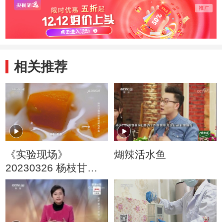
相关推荐
《实验现场》
煳辣活水鱼
20230326 杨枝甘露
的热量究竟有多高