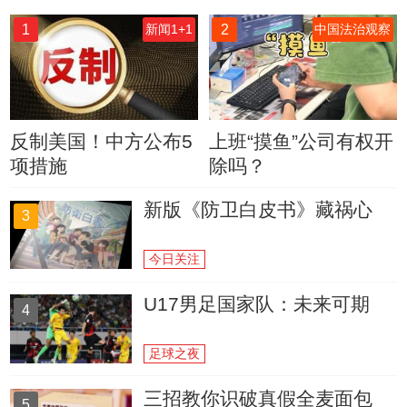
1
2
新闻1+1
中国法治观察
反制美国！中方公布5
上班“摸鱼”公司有权开
项措施
除吗？
新版《防卫白皮书》藏祸心
3
今日关注
U17男足国家队：未来可期
4
足球之夜
三招教你识破真假全麦面包
5