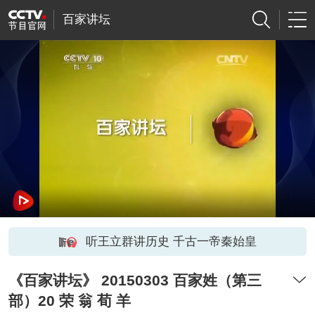
百家讲坛
听王立群讲历史 千古一帝秦始皇
《百家讲坛》 20150303 百家姓（第三
部）20 荣 翁 荀 羊