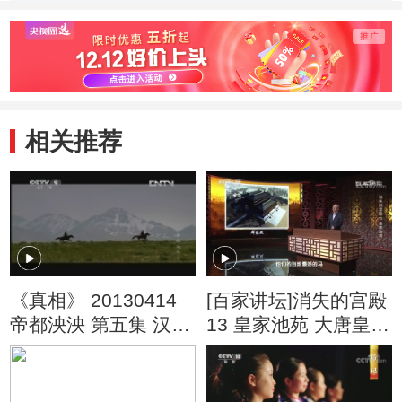
相关推荐
《真相》 20130414
[百家讲坛]消失的宫殿
帝都泱泱 第五集 汉魏
13 皇家池苑 大唐皇帝
故城的诱惑
们的爱好