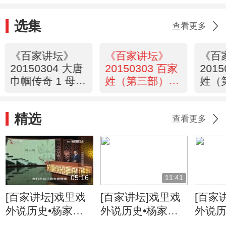
选集
查看更多
《百家讲坛》
《百家讲坛》
《百
20150304 大唐
20150303 百家
201
巾帼传奇 1 母仪
姓（第三部）20
姓（
天下之长孙皇后
荣 翁 荀 羊
滑 裴
精选
查看更多
05:16
11:41
[百家讲坛]戏里戏
[百家讲坛]戏里戏
[百家
外说历史•杨家将
外说历史•杨家将
外说历
六郎的儿子都有谁
六郎与寇准的交情
名将