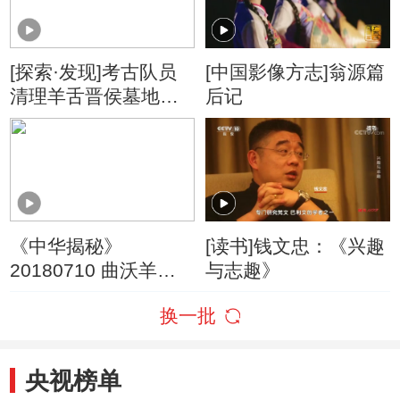
[探索·发现]考古队员
[中国影像方志]翁源篇
清理羊舌晋侯墓地一
后记
号大墓时发现大量玉
器与墓主人半具遗骸
《中华揭秘》
[读书]钱文忠：《兴趣
20180710 曲沃羊舌
与志趣》
晋侯墓葬
换一批
央视榜单