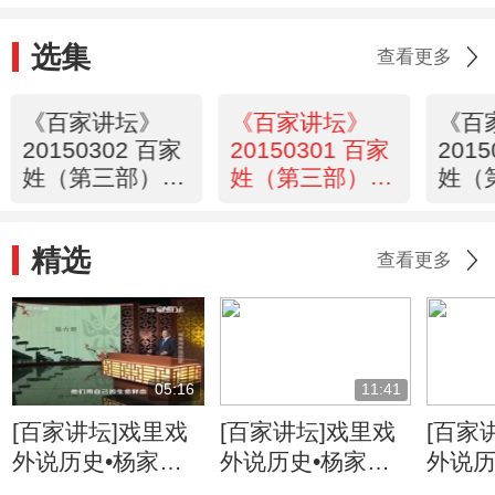
选集
查看更多
《百家讲坛》
《百家讲坛》
《百
20150302 百家
20150301 百家
201
姓（第三部）19
姓（第三部）18
姓（
滑 裴 陆
程 嵇 邢
崔 钮
精选
查看更多
05:16
11:41
[百家讲坛]戏里戏
[百家讲坛]戏里戏
[百家
外说历史•杨家将
外说历史•杨家将
外说历
六郎的儿子都有谁
六郎与寇准的交情
名将