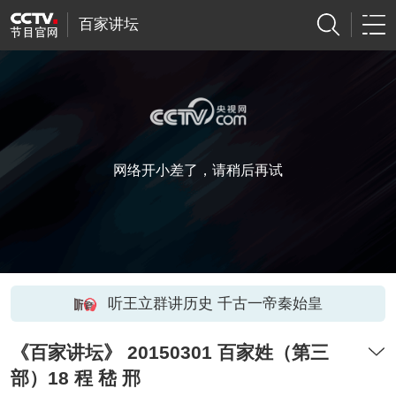
百家讲坛
网络开小差了，请稍后再试
听王立群讲历史 千古一帝秦始皇
《百家讲坛》 20150301 百家姓（第三
部）18 程 嵇 邢