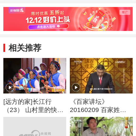
相关推荐
[远方的家]长江行
《百家讲坛》
（23） 山村里的快乐
20160209 百家姓
节庆
（第四部）2 麹 家