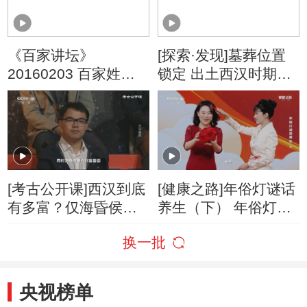
《百家讲坛》
[探索·发现]墓葬位置
20160203 百家姓
锁定 出土西汉时期半
（第三部）16 诸 左
两钱
石
[考古公开课]西汉到底
[健康之路]年俗灯谜话
有多富？仅海昏侯的
养生（下） 年俗灯谜
墓里就有478件金器
五：一个冬瓜两头
换一批
通，里面开花外面红
央视榜单