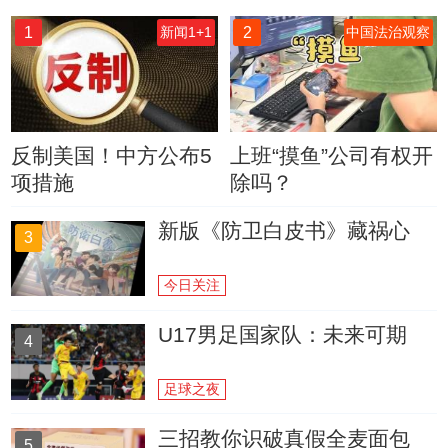
1
2
新闻1+1
中国法治观察
反制美国！中方公布5
上班“摸鱼”公司有权开
项措施
除吗？
新版《防卫白皮书》藏祸心
3
今日关注
U17男足国家队：未来可期
4
足球之夜
三招教你识破真假全麦面包
5