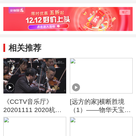
相关推荐
《CCTV音乐厅》
[远方的家]横断胜境
20201111 2020杭州
（1）——物华天宝话
国际音乐节纪念贝多
丽江 金沙江畔芒果香
芬诞辰250周年音乐会
(下)