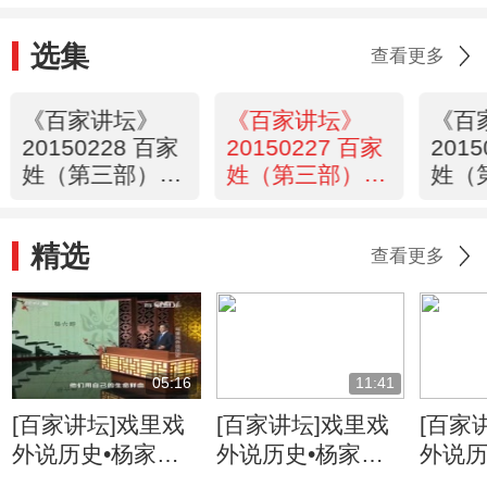
选集
查看更多
《百家讲坛》
《百家讲坛》
《百
20150228 百家
20150227 百家
201
姓（第三部）17
姓（第三部）16
姓（
崔 钮 龚
诸 左 石
杭 洪
精选
查看更多
05:16
11:41
[百家讲坛]戏里戏
[百家讲坛]戏里戏
[百家
外说历史•杨家将
外说历史•杨家将
外说历
六郎的儿子都有谁
六郎与寇准的交情
名将