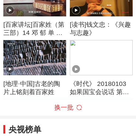
[百家讲坛]百家姓（第
[读书]钱文忠：《兴趣
三部）14 邓 郁 单 郁
与志趣》
姓的来源
[地理·中国]古老的陶
《时代》 20180103
片上铭刻着百家姓
如果国宝会说话 第一
季 第三集
换一批
央视榜单