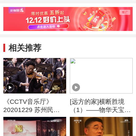
相关推荐
《CCTV音乐厅》
[远方的家]横断胜境
20201229 苏州民族
（1）——物华天宝话
管弦乐团建团三周年
丽江 金沙江畔芒果香
音乐会（上）