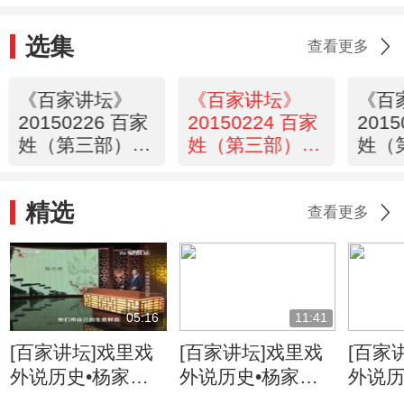
选集
查看更多
《百家讲坛》
《百家讲坛》
《百
20150226 百家
20150224 百家
201
姓（第三部）15
姓（第三部）14
姓（
杭 洪 包
邓 郁 单
丁 宣
精选
查看更多
05:16
11:41
[百家讲坛]戏里戏
[百家讲坛]戏里戏
[百家
外说历史•杨家将
外说历史•杨家将
外说历
六郎的儿子都有谁
六郎与寇准的交情
名将