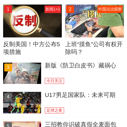
1
2
新闻1+1
中国法治观察
反制美国！中方公布5
上班“摸鱼”公司有权开
项措施
除吗？
新版《防卫白皮书》藏祸心
3
今日关注
U17男足国家队：未来可期
4
足球之夜
三招教你识破真假全麦面包
5