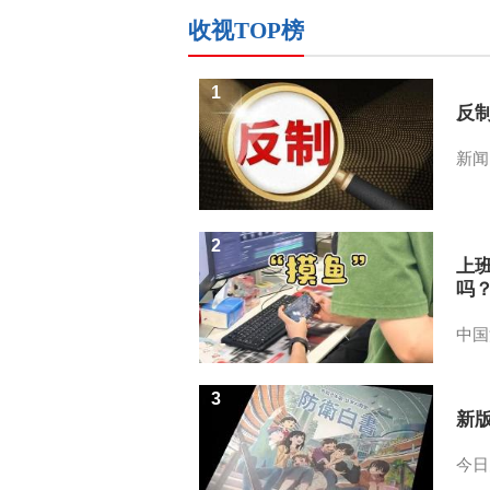
收视TOP榜
1
反
新闻
2
上
吗
中国
3
新
今日