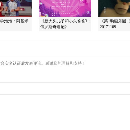
科学泡泡：阿基米
《新大头儿子和小头爸爸3：
《第1动画乐园
俄罗斯奇遇记》
20171109