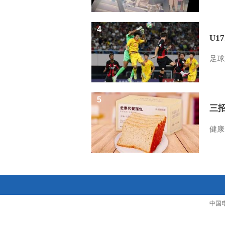
4
U1
足球
5
三
健康
中国