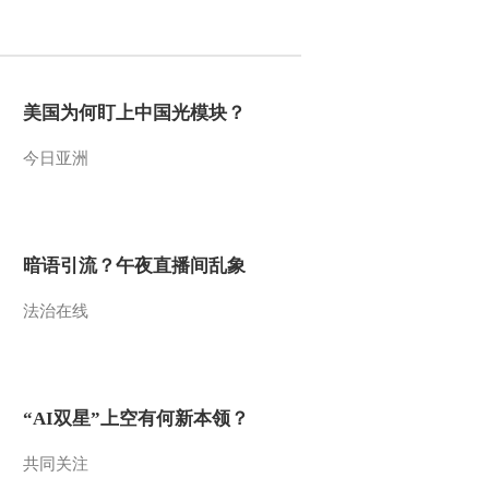
2015-02-20 11:12:08
[欢乐春节--金龟子陪你过
大年]送春联 送祝福
美国为何盯上中国光模块？
今日亚洲
2015-02-20 11:12:07
[欢乐春节--金龟子陪你过
大年]舞蹈《齐风鲁韵》
表演：山东歌舞剧院
暗语引流？午夜直播间乱象
2015-02-20 11:10:11
法治在线
[欢乐春节--金龟子陪你过
大年]泡泡吹吹吹
2015-02-19 13:06:08
“AI双星”上空有何新本领？
[欢乐春节--金龟子陪你过
大年]猜灯谜
共同关注