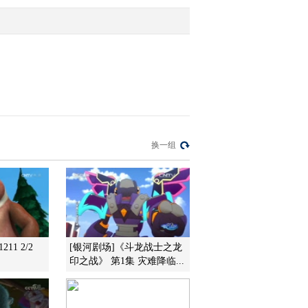
2015-02-23 11:44:11
[欢乐春节--金龟子陪你过
大年]《农乐舞》
2015-02-23 11:37:12
[欢乐春节--金龟子陪你过
换一组
大年]吹打乐《啦呱》
2015-02-21 11:43:11
[欢乐春节--金龟子陪你过
大年]送春联 送祝福
11 2/2
[银河剧场]《斗龙战士之龙
印之战》 第1集 灾难降临...
2015-02-21 11:03:07
[欢乐春节--金龟子陪你过
大年]《捉迷藏》下集