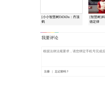
[小小智慧树DiDiDu：丹顶
[智慧树]
鹤
德定律