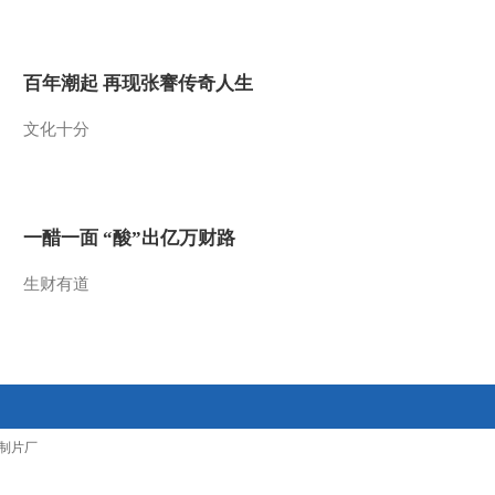
2015-02-19 12:53:12
[欢乐春节--金龟子陪你过
百年潮起 再现张謇传奇人生
大年]《特长大赛》下集
文化十分
2015-02-19 12:52:09
[欢乐春节--金龟子陪你过
大年]《跆拳道》
一醋一面 “酸”出亿万财路
2015-02-19 12:43:08
生财有道
[欢乐春节--金龟子陪你过
大年]送春联 送祝福
2015-02-18 09:38:10
[欢乐春节--金龟子陪你过
制片厂
大年]《特长大赛》上集