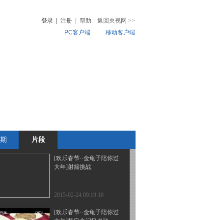
安妮的旅行 上集
登录
|
注册
|
帮助
返回央视网
>>
PC客户端
移动客户端
2015-02-28 10:53:11
[欢乐春节--金龟子陪你过
音
热榜
大年]送春联 送祝福
微视频
儿
音乐
体育赛事
农业农村
2015-02-24 09:24:10
[欢乐春节--金龟子陪你过
大年]《一起玩吧，波
克》 下集
期
片段
2015-02-24 09:22:06
[欢乐春节--金龟子陪你过
大年]射箭挑战
2015-02-24 09:19:10
[欢乐春节--金龟子陪你过