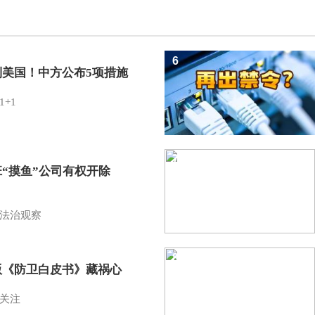
6
制美国！中方公布5项措施
1+1
7
班“摸鱼”公司有权开除
？
法治观察
8
版《防卫白皮书》藏祸心
关注