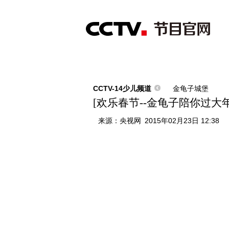
首页
直播
节目单
综合
新闻
财经
综艺
中文国际
体
CCTV-14少儿频道
金龟子城堡
[欢乐春节--金龟子陪你过大
来源：
央视网
2015年02月23日 12:38