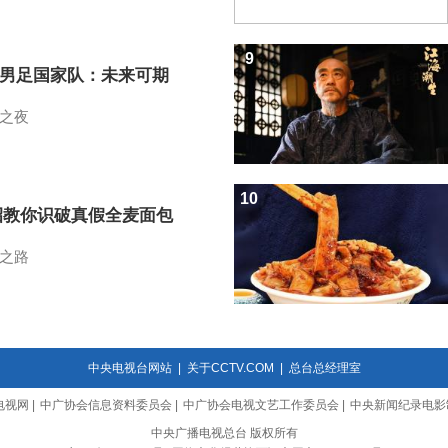
9
7男足国家队：未来可期
之夜
10
招教你识破真假全麦面包
之路
中央电视台网站
|
关于CCTV.COM
|
总台总经理室
电视网
|
中广协会信息资料委员会
|
中广协会电视文艺工作委员会
|
中央新闻纪录电影
中央广播电视总台 版权所有