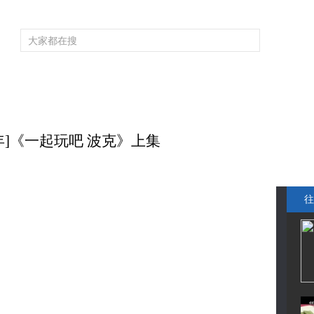
频道大全
栏目大全
片库
4K专区
听
育
电影
国防军事
电视剧
纪录
科教
戏曲
社会与法
少
年]《一起玩吧 波克》上集
往