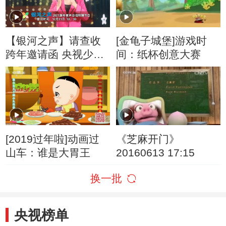
【银河之声】请查收
[金龟子城堡]游戏时
跨年邀请函 央视少儿
间：纸杯创意大赛
主持人们喊你一起收
获快乐
[2019过年啦]动画过
《芝麻开门》
山车：谁是大胃王
20160613 17:15
换一批
央视榜单