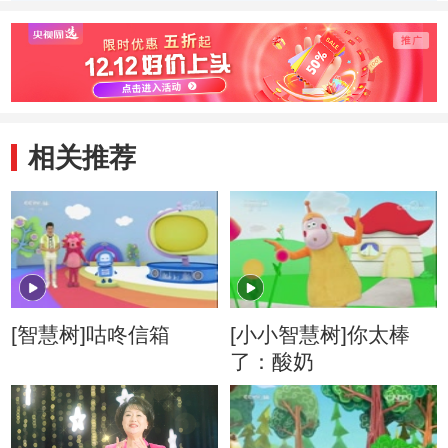
演：山
相关推荐
[智慧树]咕咚信箱
[小小智慧树]你太棒
了：酸奶