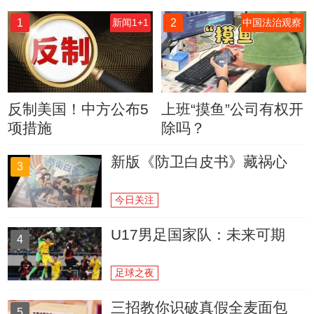
1
2
新闻1+1
中国法治观察
反制美国！中方公布5
上班“摸鱼”公司有权开
项措施
除吗？
新版《防卫白皮书》藏祸心
3
今日关注
U17男足国家队：未来可期
4
足球之夜
三招教你识破真假全麦面包
5