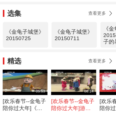
选集
查看更多
《金
《金龟子城堡》
《金龟子城堡》
201
20150725
20150711
子的
精选
查看更多
05:53
08:14
[欢乐春节--金龟子
[欢乐春节--金龟子
[欢乐
陪你过大年]《特
陪你过大年]游戏
陪你过
长大赛》上集
《魔法小饼干》
《孔府