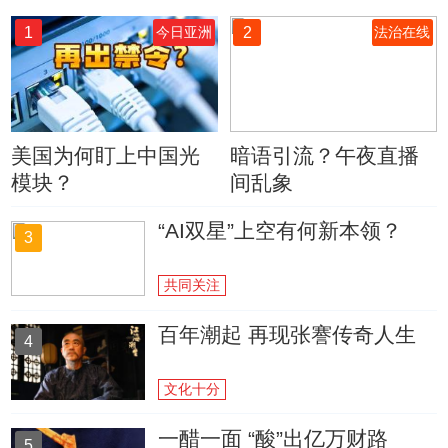
1
2
今日亚洲
法治在线
美国为何盯上中国光
暗语引流？午夜直播
模块？
间乱象
“AI双星”上空有何新本领？
3
共同关注
百年潮起 再现张謇传奇人生
4
文化十分
一醋一面 “酸”出亿万财路
5