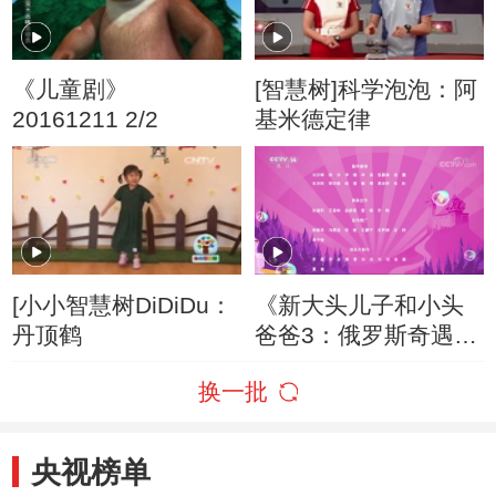
《儿童剧》
[智慧树]科学泡泡：阿
20161211 2/2
基米德定律
[小小智慧树DiDiDu：
《新大头儿子和小头
丹顶鹤
爸爸3：俄罗斯奇遇
记》
换一批
央视榜单