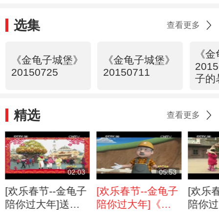
选集
查看更多
《金
《金龟子城堡》
《金龟子城堡》
201
20150725
20150711
子的
精选
查看更多
02:03
05:53
[欢乐春节--金龟子
[欢乐春节--金龟子
[欢乐
陪你过大年]送春
陪你过大年]《特
陪你过
联 送祝福
长大赛》上集
《魔法