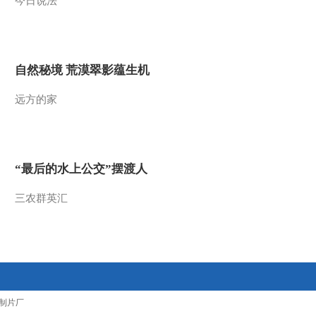
今日说法
2014-11-08 09:58:08
《金龟子城堡》
20141101
自然秘境 荒漠翠影蕴生机
2014-11-01 09:56:08
远方的家
《金龟子城堡》
20141025
“最后的水上公交”摆渡人
2014-10-25 09:02:08
三农群英汇
《金龟子城堡》
20141018
2014-10-18 09:30:08
《金龟子城堡》
20141011
制片厂