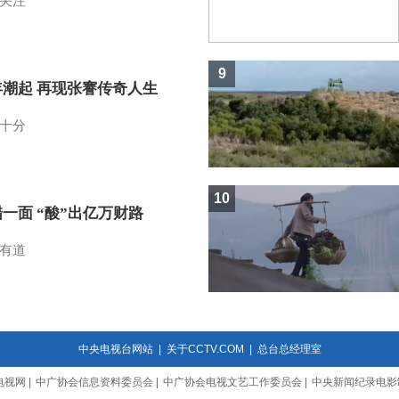
关注
9
年潮起 再现张謇传奇人生
十分
10
一面 “酸”出亿万财路
有道
中央电视台网站
|
关于CCTV.COM
|
总台总经理室
电视网
|
中广协会信息资料委员会
|
中广协会电视文艺工作委员会
|
中央新闻纪录电影