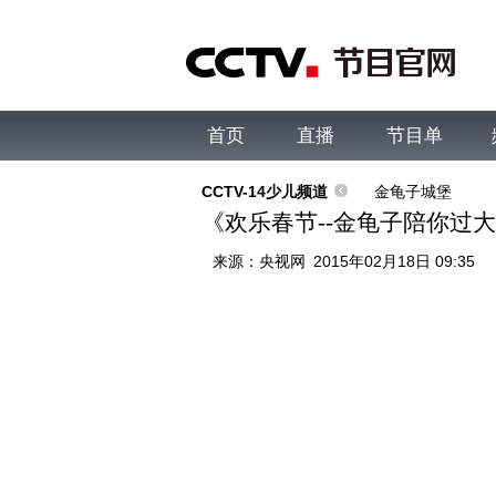
首页
直播
节目单
综合
新闻
财经
综艺
中文国际
体
CCTV-14少儿频道
金龟子城堡
《欢乐春节--金龟子陪你过大年》
来源：
央视网
2015年02月18日 09:35