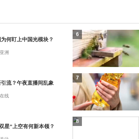
6
国为何盯上中国光模块？
亚洲
7
语引流？午夜直播间乱象
在线
8
I双星”上空有何新本领？