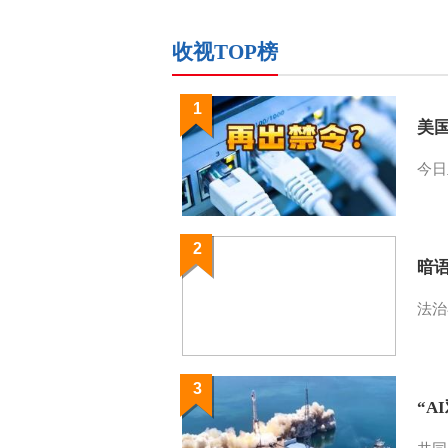
收视TOP榜
1
美
今日
2
暗
法治
3
“A