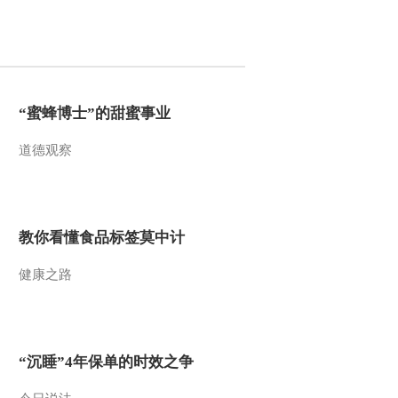
2014-12-06 09:59:07
《金龟子城堡》
20141129
“蜜蜂博士”的甜蜜事业
2014-11-29 10:06:07
道德观察
《金龟子城堡》
20141122
2014-11-22 11:01:08
教你看懂食品标签莫中计
《金龟子城堡》
健康之路
20141115
2014-11-15 08:47:07
《金龟子城堡》
“沉睡”4年保单的时效之争
20141108