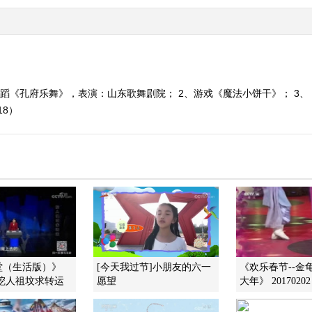
舞蹈《孔府乐舞》，表演：山东歌舞剧院； 2、游戏《魔法小饼干》； 3、
18）
堂（生活版）》
[今天我过节]小朋友的六一
《欢乐春节--金
22 挖人祖坟求转运
愿望
大年》 20170202