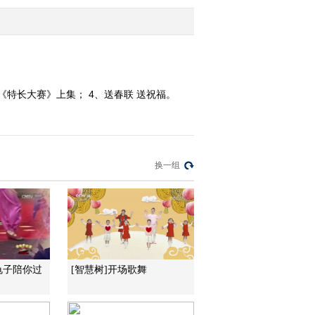
2015-01-24 11:18:10
《金龟子城堡》
20150117
《特长大赛》上集； 4、送春联 送祝福。
2015-01-17 09:50:06
《金龟子城堡》
20150110
换一组
2015-01-10 09:14:06
《金龟子城堡》
20150103
2015-01-03 11:03:08
龟子陪你过
[智慧树]开场歌舞
《金龟子城堡》
20141227