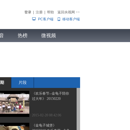
过大年》 20150224
登录
|
注册
|
帮助
返回央视网
>>
PC客户端
移动客户端
2015-02-24 09:41:10
《欢乐春节--金龟子陪你
音
热榜
过大年》 20150223
微视频
儿
音乐
体育赛事
农业农村
2015-02-23 12:38:12
《欢乐春节--金龟子陪你
过大年》 20150221
期
片段
2015-02-21 11:14:08
《欢乐春节--金龟子陪你
过大年》 20150220
2015-02-20 08:42:06
《金龟子城堡》