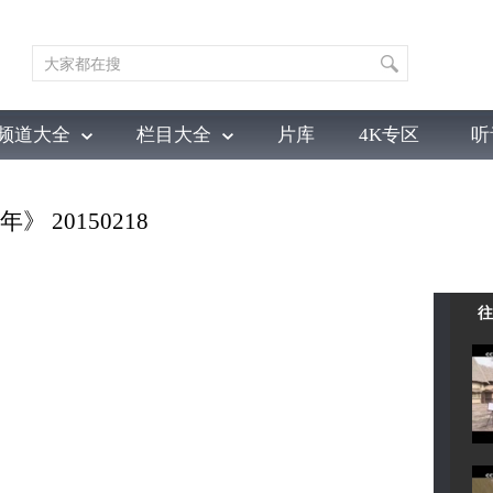
频道大全
栏目大全
片库
4K专区
听
育
电影
国防军事
电视剧
纪录
科教
戏曲
社会与法
少
 20150218
往