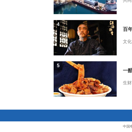
共同
4
百
文化
5
一醋
生财
中国