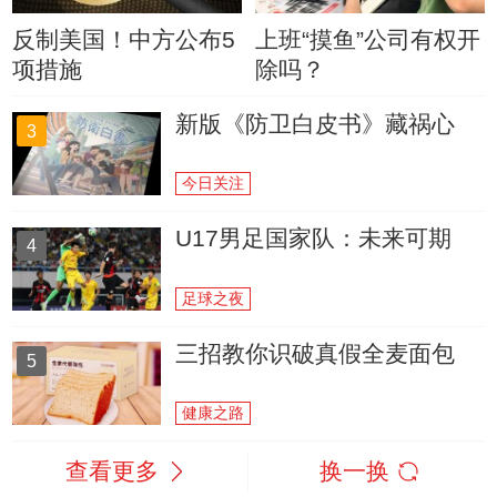
反制美国！中方公布5
上班“摸鱼”公司有权开
项措施
除吗？
新版《防卫白皮书》藏祸心
3
今日关注
U17男足国家队：未来可期
4
足球之夜
三招教你识破真假全麦面包
5
健康之路
查看更多
换一换