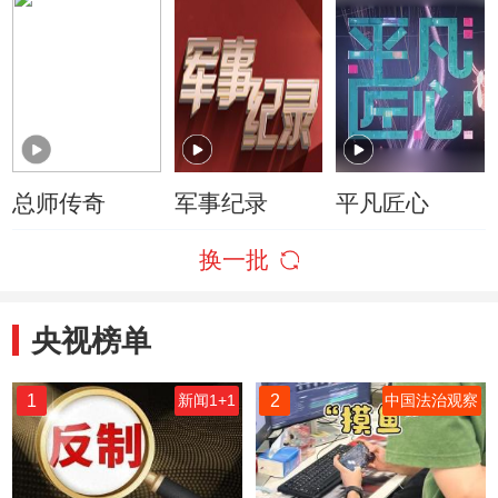
总师传奇
军事纪录
平凡匠心
换一批
央视榜单
1
2
新闻1+1
中国法治观察