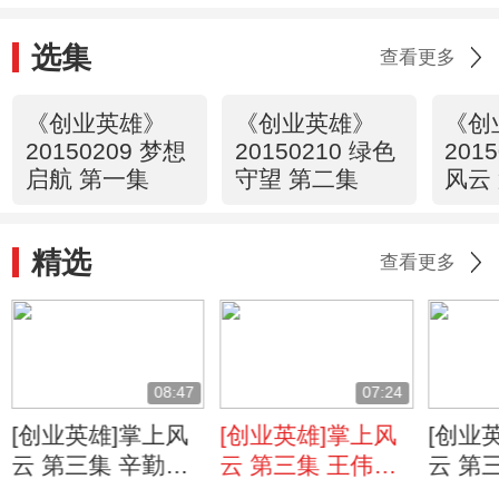
选集
查看更多
《创业英雄》
《创业英雄》
《创
20150209 梦想
20150210 绿色
201
启航 第一集
守望 第二集
风云
精选
查看更多
08:47
07:24
[创业英雄]掌上风
[创业英雄]掌上风
[创业
云 第三集 辛勤
云 第三集 王伟
云 第
——方舟万宝
——智能移动支付
——智