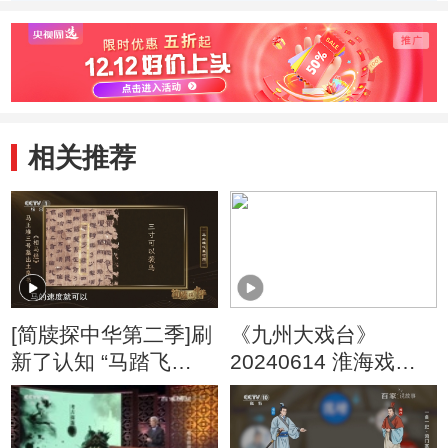
相关推荐
[简牍探中华第二季]刷
《九州大戏台》
新了认知 “马踏飞
20240614 淮海戏电
燕”原来是踩的乌鸦
影《皮秀英四告》