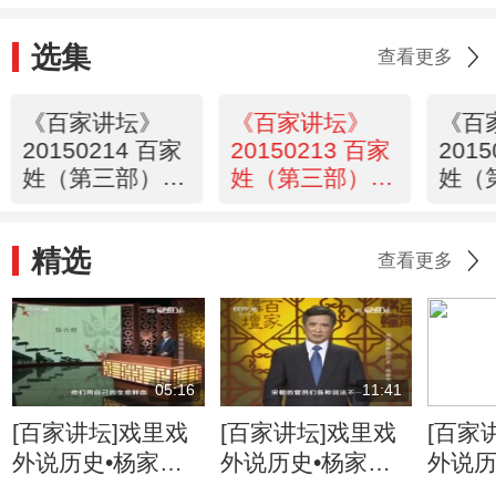
选集
查看更多
《百家讲坛》
《百家讲坛》
《百
20150214 百家
20150213 百家
201
姓（第三部） 3
姓（第三部） 2
姓（
骆 高
徐 邱
刁 钟
精选
查看更多
05:16
11:41
[百家讲坛]戏里戏
[百家讲坛]戏里戏
[百家
外说历史•杨家将
外说历史•杨家将
外说历
六郎的儿子都有谁
六郎与寇准的交情
名将