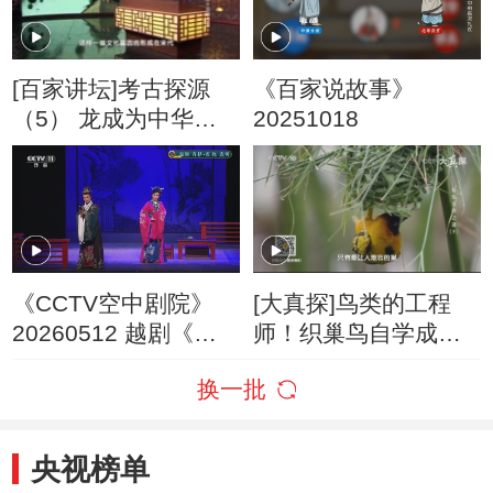
[百家讲坛]考古探源
《百家说故事》
（5） 龙成为中华民
20251018
族的象征
《CCTV空中剧院》
[大真探]鸟类的工程
20260512 越剧《青
师！织巢鸟自学成才
衫·红袍》选场
建造完美鸟巢
换一批
央视榜单