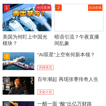
1
2
今日亚洲
法治在线
美国为何盯上中国光
暗语引流？午夜直播
模块？
间乱象
“AI双星”上空有何新本领？
3
共同关注
百年潮起 再现张謇传奇人生
4
文化十分
一醋一面 “酸”出亿万财路
5