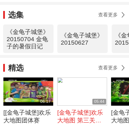
选集
查看更多
《金龟子城堡》
《金龟子城堡》
《金
20150704 金龟
20150627
2015
子的暑假日记
精选
查看更多
06:17
05:44
[[金龟子城堡]欢乐
[金龟子城堡]欢乐
[金龟
大地图团体赛
大地图 第三关：
大地图
勇敢的心
急速