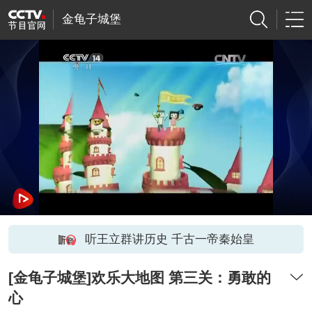
金龟子城堡
听王立群讲历史 千古一帝秦始皇
[金龟子城堡]欢乐大地图 第三关：勇敢的
心