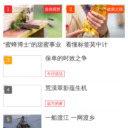
1
2
道德观察
健康之路
“蜜蜂博士”的甜蜜事业
看懂标签莫中计
保单的时效之争
3
今日说法
荒漠翠影蕴生机
4
远方的家
一船渡江 一网渡乡
5