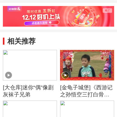
相关推荐
[大仓库]迷你“偶”像剧
[金龟子城堡]《西游记
灰袜子兄弟
之孙悟空三打白骨
精》片段欣赏