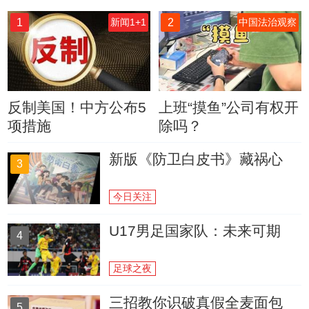
1
2
新闻1+1
中国法治观察
反制美国！中方公布5
上班“摸鱼”公司有权开
项措施
除吗？
新版《防卫白皮书》藏祸心
3
今日关注
U17男足国家队：未来可期
4
足球之夜
三招教你识破真假全麦面包
5