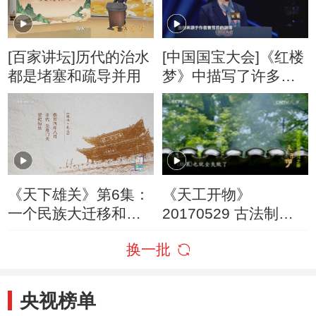
[百家讲坛]历代的治水
[中国国宝大会]《红楼
都是堵塞和疏导并用
梦》中描写了许多华
美的纺织物 请问这些
织物最可能是哪种纺
织品？
《天下雄关》第6集：
《天工开物》
一个民族大迁移和大
20170529 古法制造
融合的时代即将在雁
传习之旅 第二集
换一批
门关南北展开
央视榜单