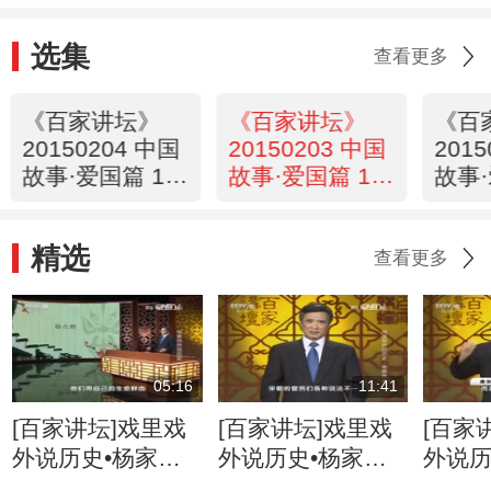
选集
查看更多
《百家讲坛》
《百家讲坛》
《百
20150204 中国
20150203 中国
201
故事·爱国篇 11
故事·爱国篇 10
故事·
辛弃疾
陆游
岳飞
精选
查看更多
05:16
11:41
[百家讲坛]戏里戏
[百家讲坛]戏里戏
[百家
外说历史•杨家将
外说历史•杨家将
外说历
六郎的儿子都有谁
六郎与寇准的交情
名将