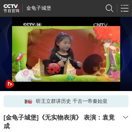
金龟子城堡
听王立群讲历史 千古一帝秦始皇
[金龟子城堡]《无实物表演》 表演：袁竟
成