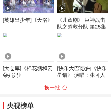
[英雄出少年]《天浴》
《儿童剧》 巨神战击
队之超救分队 第25集
[大仓库]《棉花糖和云
[快乐大巴]歌曲《快乐
朵妈妈》
星猫》 演唱：张可人
换一批
央视榜单