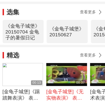
选集
查看更多
《金龟子城堡》
《金龟子城堡》
《金
20150704 金龟
20150627
2015
子的暑假日记
精选
查看更多
00:13
00:37
[金龟子城堡]《踢
[金龟子城堡]《无
[金龟
踏舞表演》 表
实物表演》 表
术表演
演：康雪源
演：袁竟成
任子康