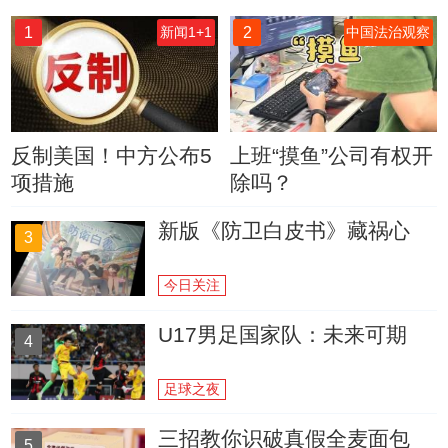
1
2
新闻1+1
中国法治观察
反制美国！中方公布5
上班“摸鱼”公司有权开
项措施
除吗？
新版《防卫白皮书》藏祸心
3
今日关注
U17男足国家队：未来可期
4
足球之夜
三招教你识破真假全麦面包
5