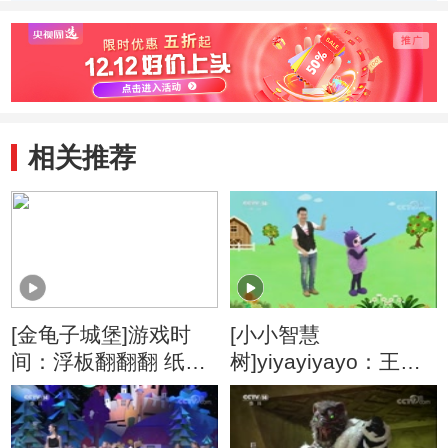
相关推荐
[金龟子城堡]游戏时
[小小智慧
间：浮板翻翻翻 纸杯
树]yiyayiyayo：王老
传传传
先生有块地