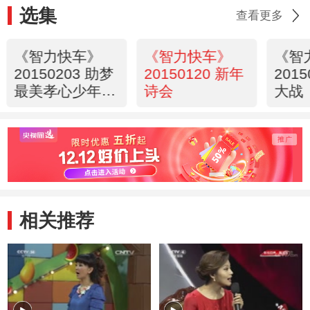
选集
查看更多
《智力快车》
《智力快车》
《智
20150203 助梦
20150120 新年
201
最美孝心少年
诗会
大战
——辽宁大学在
行动
相关推荐