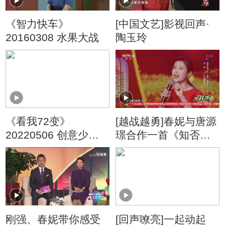
《智力快车》
[中国文艺]影视回声·
20160308 水果大战
陶玉玲
《看我72变》
[越战越勇]春妮与唐源
20220506 创意少年
璟合作一首《知否知
妈妈我爱你
否》 听得醉人心扉
刚强、春妮带你感受
[回声嘹亮]一起动起