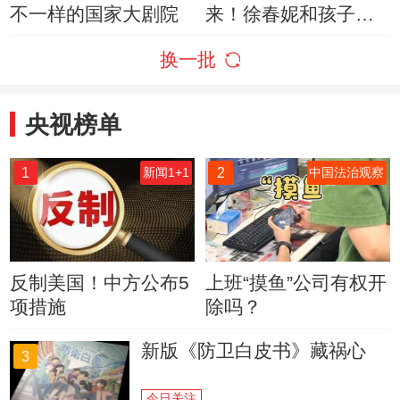
不一样的国家大剧院
来！徐春妮和孩子们
展示活力《健康歌》
换一批
央视榜单
1
2
新闻1+1
中国法治观察
反制美国！中方公布5
上班“摸鱼”公司有权开
项措施
除吗？
新版《防卫白皮书》藏祸心
3
今日关注