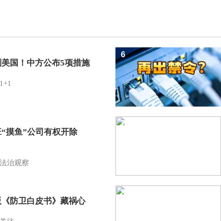
6
制美国！中方公布5项措施
1+1
7
班“摸鱼”公司有权开除
？
法治观察
8
版《防卫白皮书》藏祸心