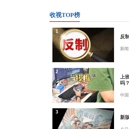
收视TOP榜
1
反
新闻
2
上
吗
中国
3
新