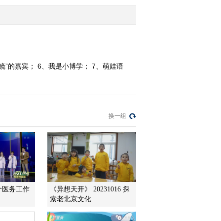
2014-12-16 23:39:17
《智力快车》 20141213
水果大战
镜”的嘉宾； 6、我是小博学； 7、萌娃语
2014-12-13 08:42:06
《智力快车》 20141209
水果大战
换一组
2014-12-10 03:26:18
《智力快车》 20141202
水果大战
2014-12-02 22:41:17
个医务工作
《异想天开》 20231016 探
索老北京文化
《智力快车》 20141125
水果大战