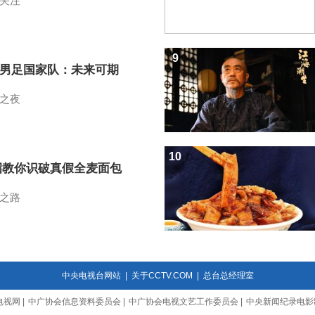
关注
9
7男足国家队：未来可期
之夜
10
招教你识破真假全麦面包
之路
中央电视台网站
|
关于CCTV.COM
|
总台总经理室
电视网
|
中广协会信息资料委员会
|
中广协会电视文艺工作委员会
|
中央新闻纪录电影