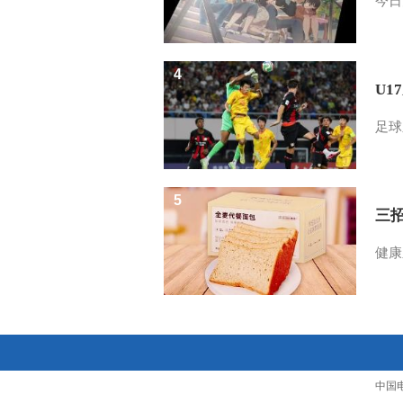
今日
4
U1
足球
5
三
健康
中国