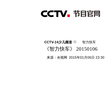
首页
直播
节目单
综合
新闻
财经
综艺
中文国际
体
CCTV-14少儿频道
智力快车
《智力快车》 20150106
来源：
央视网
2015年01月06日 23:30