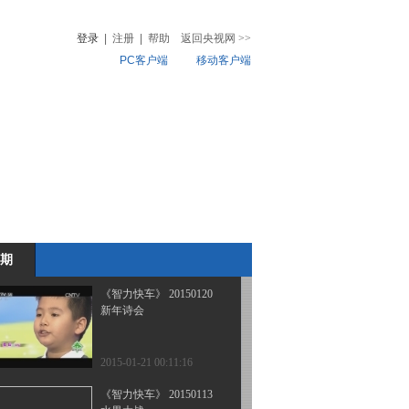
助梦最美孝心少年——天
津大学在行动
登录
|
注册
|
帮助
返回央视网
>>
PC客户端
移动客户端
2015-03-03 23:51:20
《智力快车》 20150217
音
热榜
微视频
儿
音乐
体育赛事
农业农村
2015-02-17 07:40:08
《智力快车》 20150203
助梦最美孝心少年——辽
宁大学在行动
期
2015-02-03 07:45:08
《智力快车》 20150120
新年诗会
2015-01-21 00:11:16
《智力快车》 20150113