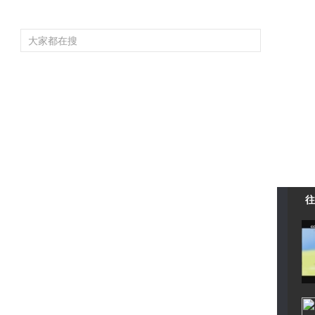
频道大全
栏目大全
片库
4K专区
听
育
电影
国防军事
电视剧
纪录
科教
戏曲
社会与法
少
往