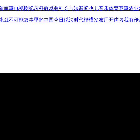
防军事
电视剧
纪录
科教
戏曲
社会与法
新闻
少儿
音乐
体育赛事
农业
挑战不可能
故事里的中国
今日说法
时代楷模发布厅
开讲啦
我有传