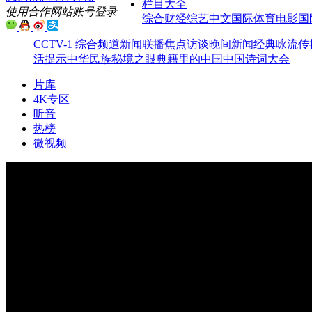
栏目大全
使用合作网站账号登录
综合
财经
综艺
中文国际
体育
电影
国
CCTV-1 综合频道
新闻联播
焦点访谈
晚间新闻
经典咏流传
活提示
中华民族
秘境之眼
典籍里的中国
中国诗词大会
片库
4K专区
听音
热榜
微视频