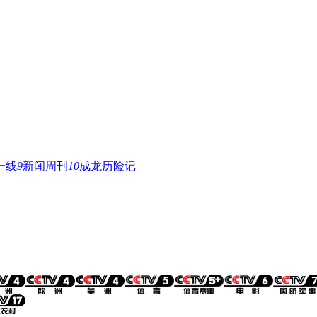
一线
9
新闻周刊
10
成龙历险记