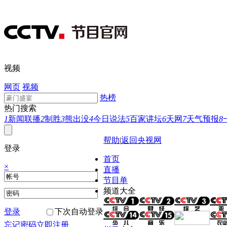
视频
网页
视频
热榜
热门搜索
1
新闻联播
2
制胜
3
熊出没
4
今日说法
5
百家讲坛
6
天网
7
天气预报
8
帮助
|
返回央视网
登录
首页
×
直播
节目单
频道大全
登录
下次自动登录
忘记密码
立即注册