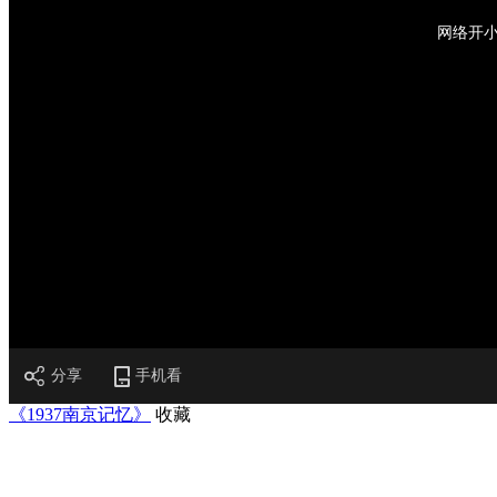
网络开
分享
手机看
《1937南京记忆》
收藏