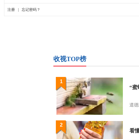
收视TOP榜
1
“
道德
2
看