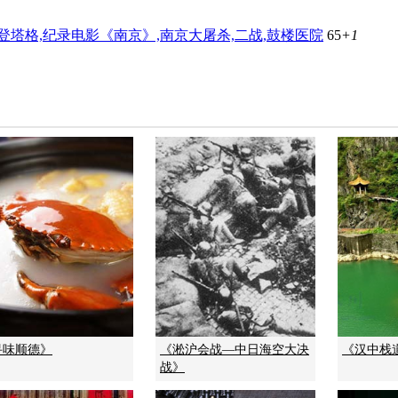
•古登塔格,纪录电影《南京》,南京大屠杀,二战,鼓楼医院
65
+1
寻味顺德》
《淞沪会战—中日海空大决
《汉中栈
战》