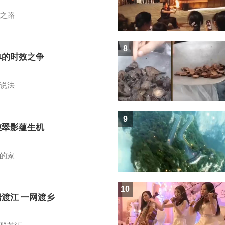
之路
8
单的时效之争
说法
9
漠翠影蕴生机
的家
10
船渡江 一网渡乡