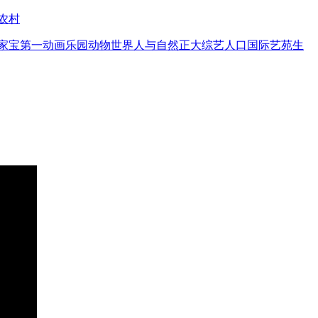
农村
家宝
第一动画乐园
动物世界
人与自然
正大综艺
人口
国际艺苑
生