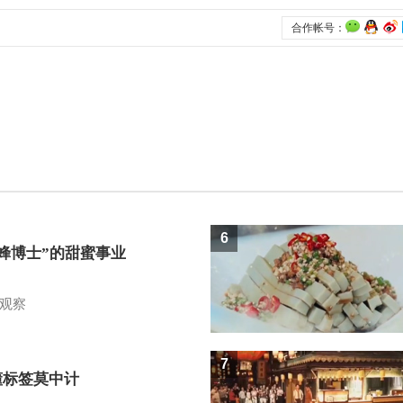
6
蜜蜂博士”的甜蜜事业
观察
7
懂标签莫中计