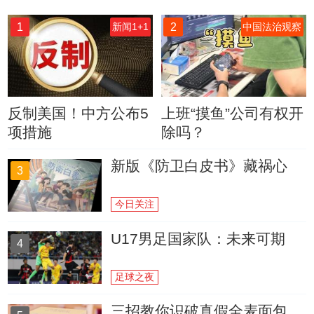
1
2
新闻1+1
中国法治观察
反制美国！中方公布5
上班“摸鱼”公司有权开
项措施
除吗？
新版《防卫白皮书》藏祸心
3
今日关注
U17男足国家队：未来可期
4
足球之夜
三招教你识破真假全麦面包