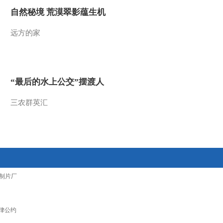
自然秘境 荒漠翠影蕴生机
远方的家
“最后的水上公交”摆渡人
三农群英汇
制片厂
律公约