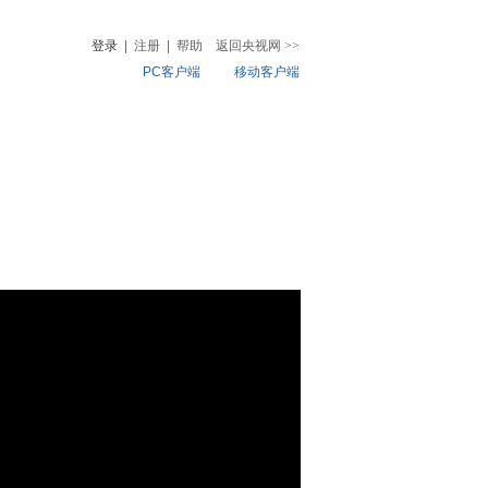
登录
|
注册
|
帮助
返回央视网
>>
PC客户端
移动客户端
音
热榜
微视频
儿
音乐
体育赛事
农业农村