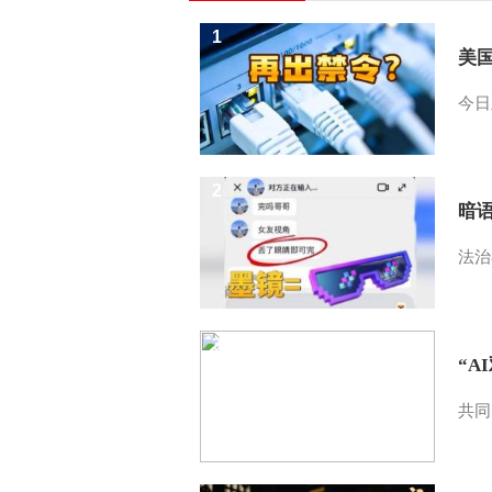
1
美
今日
2
暗
法治
3
“A
共同