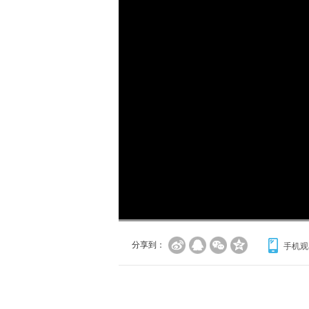
加
载
/
完
成
:
0%
分享到：
手机观