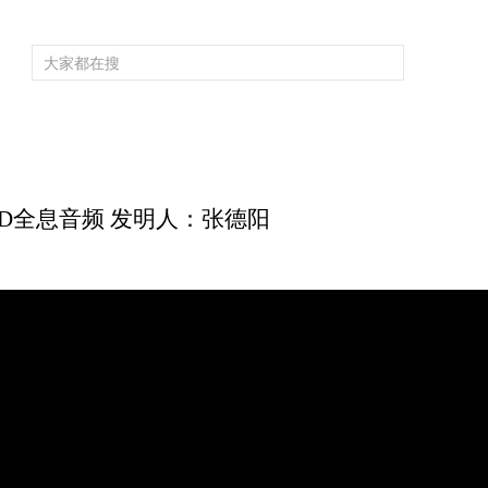
频道大全
栏目大全
片库
4K专区
听
育
电影
国防军事
电视剧
纪录
科教
戏曲
社会与法
少
 3D全息音频 发明人：张德阳