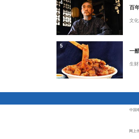
4
百
文化
5
一醋
生财
中国
网上传