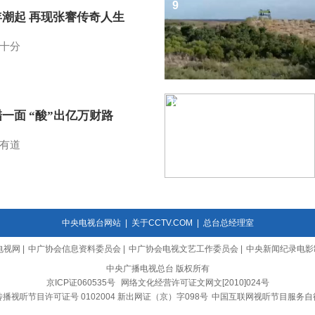
9
年潮起 再现张謇传奇人生
十分
10
一面 “酸”出亿万财路
有道
中央电视台网站
|
关于CCTV.COM
|
总台总经理室
电视网
|
中广协会信息资料委员会
|
中广协会电视文艺工作委员会
|
中央新闻纪录电影
中央广播电视总台 版权所有
京ICP证060535号
网络文化经营许可证文网文[2010]024号
播视听节目许可证号 0102004 新出网证（京）字098号
中国互联网视听节目服务自