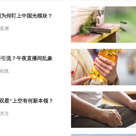
6
国为何盯上中国光模块？
亚洲
7
语引流？午夜直播间乱象
在线
8
I双星”上空有何新本领？
关注