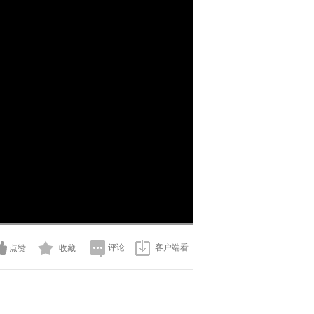
画
静
质
音
(m)
评论
客户端看
点赞
收藏