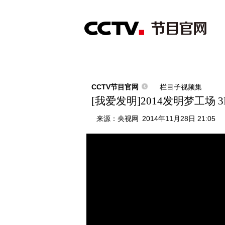
首页
直播
节目单
综合
新闻
财经
综艺
中文国际
体
CCTV节目官网
栏目子视频集
[我爱发明]2014发明梦工场
来源：
央视网
2014年11月28日 21:05