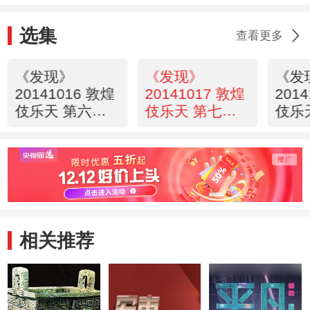
选集
查看更多
《发现》
《发现》
《发
20141016 敦煌
20141017 敦煌
201
伎乐天 第六集
伎乐天 第七集
伎乐
舞动凡尘
石室绝响
敦煌
相关推荐