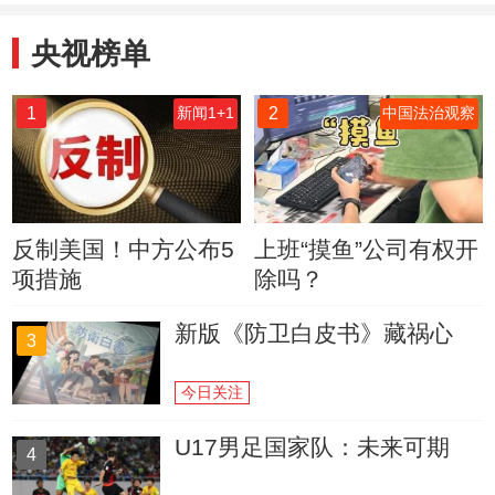
央视榜单
1
2
新闻1+1
中国法治观察
反制美国！中方公布5
上班“摸鱼”公司有权开
项措施
除吗？
新版《防卫白皮书》藏祸心
3
今日关注
U17男足国家队：未来可期
4