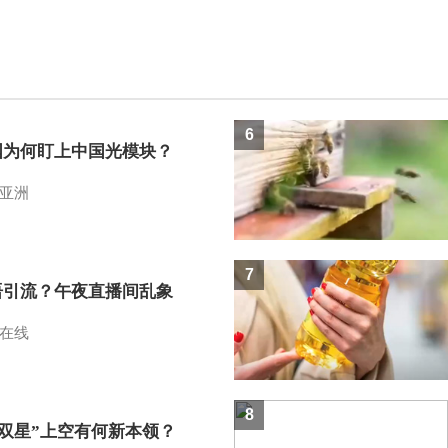
6
国为何盯上中国光模块？
亚洲
7
语引流？午夜直播间乱象
在线
8
I双星”上空有何新本领？