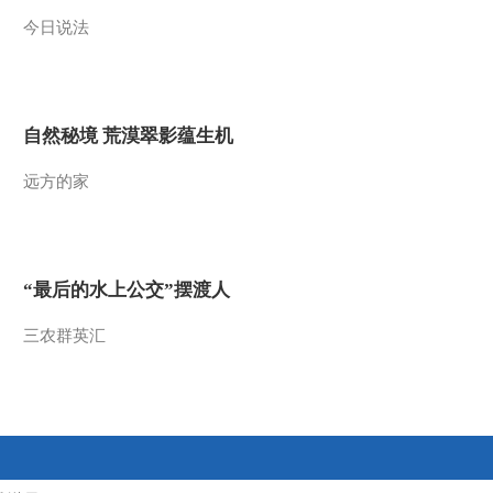
今日说法
2014-09-11 23:15:17
《探索发现》 20140909
丧钟为谁而鸣 第五集 南
京大屠杀真相
自然秘境 荒漠翠影蕴生机
2014-09-09 23:40:17
远方的家
《探索发现》 20140907
丧钟为谁而鸣 第四集 舌
战侵华元凶
2014-09-08 00:40:18
“最后的水上公交”摆渡人
《探索发现》 20140906
丧钟为谁而鸣 第三集 检
三农群英汇
察官手中的王牌
2014-09-06 23:39:17
《探索发现》 20140904
丧钟为谁而鸣 第二集 法
庭风云