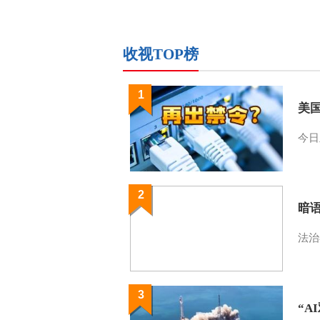
收视TOP榜
1
美
今日
2
暗
法治
3
“A