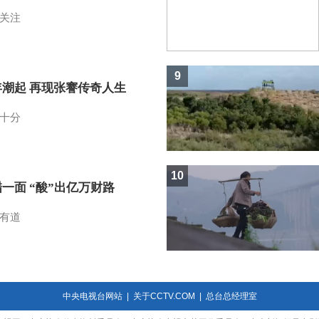
关注
9
年潮起 再现张謇传奇人生
十分
10
一面 “酸”出亿万财路
有道
中央电视台网站
|
关于CCTV.COM
|
总台总经理室