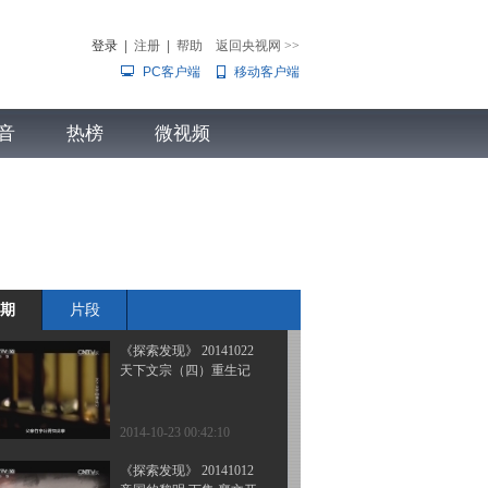
2014考古进行时 第二集
黔北古墓
登录
|
注册
|
帮助
返回央视网
>>
PC客户端
移动客户端
2014-11-06 23:45:09
《探索发现》 20141105
音
热榜
2014考古进行时 第一集
微视频
秦俑复生
儿
音乐
体育赛事
农业农村
2014-11-05 23:06:22
《探索发现》 20141102
这是革命的黄埔（六）
心系统一
期
片段
2014-11-02 23:18:07
《探索发现》 20141022
天下文宗（四）重生记
2014-10-23 00:42:10
《探索发现》 20141012