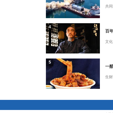
共同
4
百
文化
5
一醋
生财