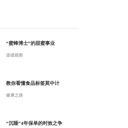
2014-09-16 23:40:17
《探索发现》 20140915
秦公大墓（下）
2014-09-15 23:33:15
“蜜蜂博士”的甜蜜事业
《探索发现》 20140914
道德观察
秦公大墓（上）
2014-09-14 23:18:10
教你看懂食品标签莫中计
《探索发现》 20140913
丧钟为谁而鸣 第七集 最
后的判决
健康之路
2014-09-13 23:50:17
《探索发现》 20140911
丧钟为谁而鸣 第六集 被
“沉睡”4年保单的时效之争
告席上的东条英机