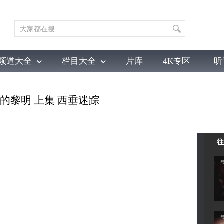
频道大全
栏目大全
片库
4K专区
听
育
电影
国防军事
电视剧
纪录
科教
戏曲
社会与法
少
帝国的黎明 上集 西垂迷踪
往