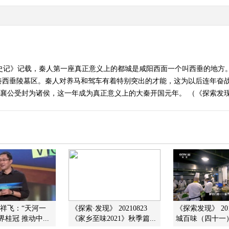
史记》记载，秦人第一座真正意义上的都城是咸阳西面一个叫西垂的地方。
秦西垂陵墓区。秦人对养马和驾车有着特别突出的才能，这为以后连年奋
公受封为诸侯，这一年成为真正意义上的大秦开国元年。 （《探索发现》 2
孟祥飞：“天河一
《探索·发现》 20210823
《探索发现》 201
桂冠 推动中...
《家乡至味2021》秋季篇...
城百味（四十一