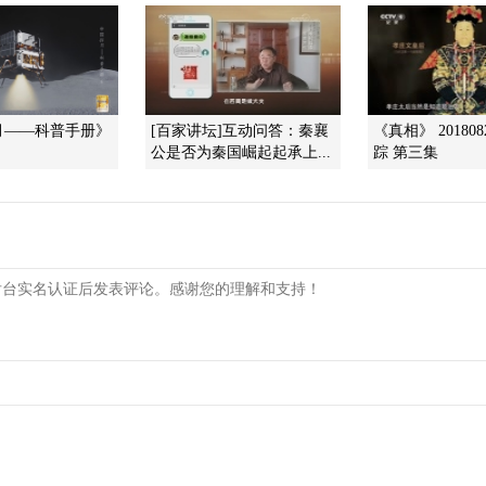
月——科普手册》
[百家讲坛]互动问答：秦襄
《真相》 20180
公是否为秦国崛起起承上...
踪 第三集