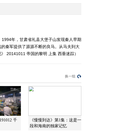
2014-10-02 15:06:25
《探索发现》 20140924
沁源围困战纪实（四）辉
煌胜利
1994年，甘肃省礼县大堡子山发现秦人早期
战的秦军提供了源源不断的良马。从马夫到大
2014-09-25 00:48:20
0141011 帝国的黎明 上集 西垂迷踪）
《探索发现》 20140923
沁源围困战纪实（三）浴
血奋战
换一组
2014-09-23 23:36:07
《探索发现》 20140922
沁源围困战纪实（二）空
室清野
2014-09-23 01:24:06
91012 千
《慢慢到达》第1集：这是一
《探索发现》 20140921
）
段和海南的独家记忆
沁源围困战纪实（一）沥