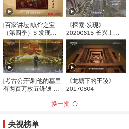
员平添了新的探究课
题
[百家讲坛]镇馆之宝
《探索·发现》
（第四季）8 发现海
20200615 长兴土墩
昏侯墓 海昏侯墓重见
墓考古纪实（下）
天日
[考古公开课]他的墓里
《龙塘下的王陵》
有两百万枚五铢钱 考
20170804
古人员数钱数到手抽
换一批
筋
央视榜单