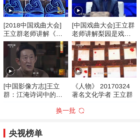
[2018中国戏曲大会]
[中国戏曲大会]王立群
王立群老师讲解《阿Q
老师讲解梨园是戏班
正传》
的代称
[中国影像方志]王立
《人物》 20170324
群：江淹诗词中的养
著名文化学者 王立群
分从何而来？
换一批
央视榜单