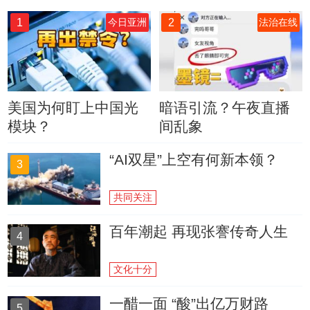
1
2
今日亚洲
法治在线
美国为何盯上中国光
暗语引流？午夜直播
模块？
间乱象
“AI双星”上空有何新本领？
3
共同关注
百年潮起 再现张謇传奇人生
4
文化十分
一醋一面 “酸”出亿万财路
5