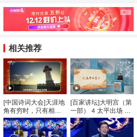
相关推荐
[中国诗词大会]天涯地
[百家讲坛]大明宫（第
角有穷时，只有相思
一部） 4 太平出场 待
无尽处
字闺中的太平公主