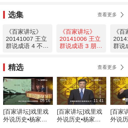
选集
查看更多
《百家讲坛》
《百家讲坛》
《百
20141007 王立
20141006 王立
201
群说成语 4 不被
群说成语 3 朋友
群说成
淘汰的奥秘
之交
的勇
精选
查看更多
05:16
11:41
[百家讲坛]戏里戏
[百家讲坛]戏里戏
[百家
外说历史•杨家将
外说历史•杨家将
外说历
六郎的儿子都有谁
六郎与寇准的交情
名将