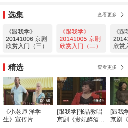
选集
查看更多
《跟我学》
《跟我学》
《跟
20141006 京剧
20141005 京剧
201
欣赏入门（三）
欣赏入门（二）
欣赏
精选
查看更多
00:59
29:49
《小老师 洋学
[跟我学]张晶教唱
[跟我
生》宣传片
京剧《贵妃醉酒》
京剧
选段（7）
选段（