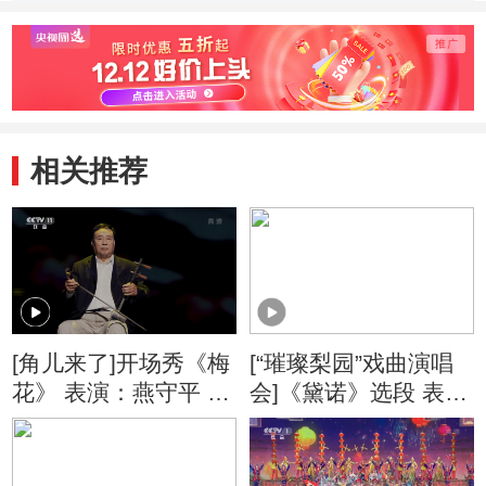
相关推荐
[角儿来了]开场秀《梅
[“璀璨梨园”戏曲演唱
花》 表演：燕守平 沈
会]《黛诺》选段 表
徐斌
演：曾昭娟