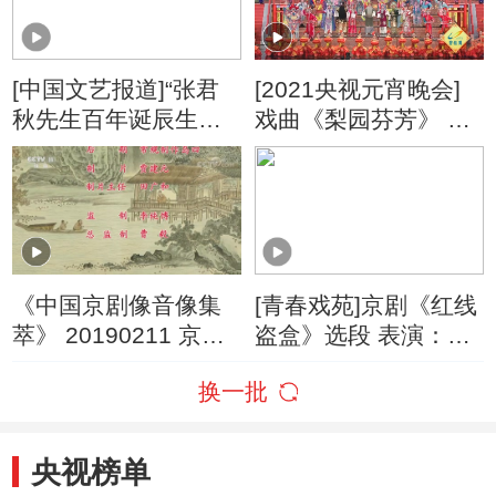
[中国文艺报道]“张君
[2021央视元宵晚会]
秋先生百年诞辰生平
戏曲《梨园芬芳》 表
艺术展”在中国政协文
演：董圆圆 周利 迟小
史馆开幕
秋 张佳春 王越 等
《中国京剧像音像集
[青春戏苑]京剧《红线
萃》 20190211 京剧
盗盒》选段 表演：王
《文姬归汉》 2/2
紫涵
换一批
央视榜单