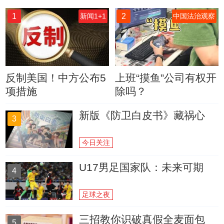
1
2
新闻1+1
中国法治观察
反制美国！中方公布5
上班“摸鱼”公司有权开
项措施
除吗？
新版《防卫白皮书》藏祸心
3
今日关注
U17男足国家队：未来可期
4
足球之夜
三招教你识破真假全麦面包
5