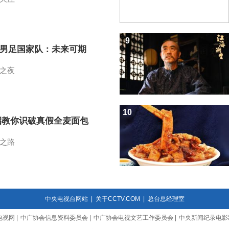
9
7男足国家队：未来可期
之夜
10
招教你识破真假全麦面包
之路
中央电视台网站
|
关于CCTV.COM
|
总台总经理室
电视网
|
中广协会信息资料委员会
|
中广协会电视文艺工作委员会
|
中央新闻纪录电影