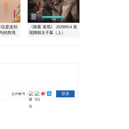
不仅是送别
《探索·发现》 20200914 发
觅句的胜境
现隋朝太子墓（上）