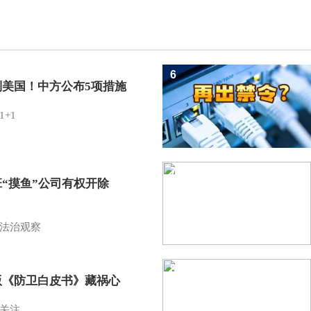
6
制美国！中方公布5项措施
1+1
7
班“摸鱼”公司有权开除
？
法治观察
8
版《防卫白皮书》藏祸心
关注