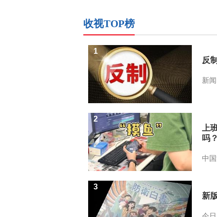
收视TOP榜
1
反
新闻
2
上
吗
中国
3
新
今日