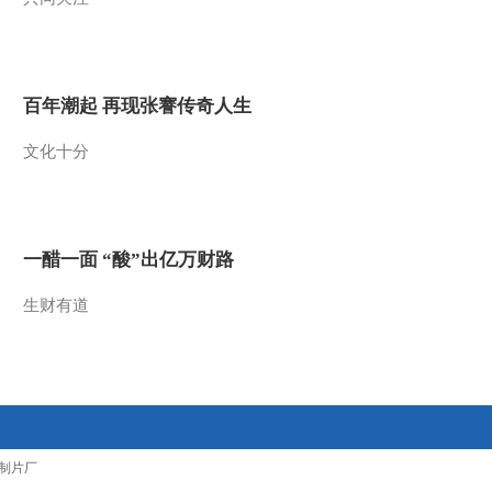
百年潮起 再现张謇传奇人生
文化十分
一醋一面 “酸”出亿万财路
生财有道
制片厂