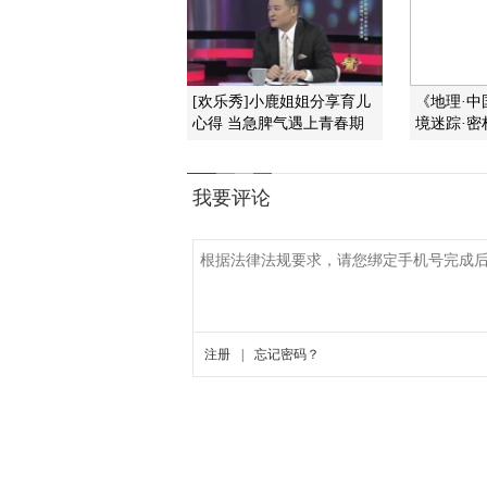
[欢乐秀]小鹿姐姐分享育儿
《地理·中国》
心得 当急脾气遇上青春期
境迷踪·密