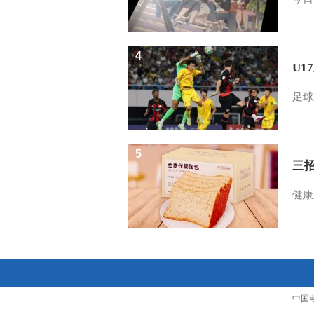
4
U1
足球
5
三
健康
中国