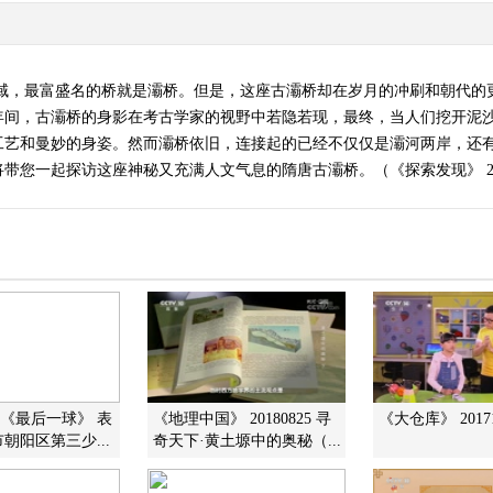
流域，最富盛名的桥就是灞桥。但是，这座古灞桥却在岁月的冲刷和朝代的
年间，古灞桥的身影在考古学家的视野中若隐若现，最终，当人们挖开泥
工艺和曼妙的身姿。然而灞桥依旧，连接起的已经不仅仅是灞河两岸，还
您一起探访这座神秘又充满人文气息的隋唐古灞桥。（《探索发现》 2014
变]《最后一球》 表
《地理中国》 20180825 寻
《大仓库》 20171
朝阳区第三少...
奇天下·黄土塬中的奥秘（...