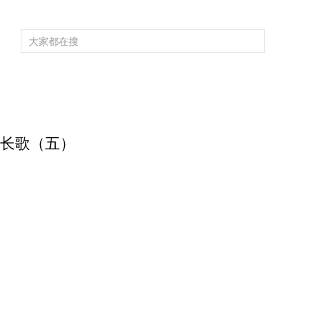
频道大全
栏目大全
片库
4K专区
听
育
电影
国防军事
电视剧
纪录
科教
戏曲
社会与法
少
浐灞长歌（五）