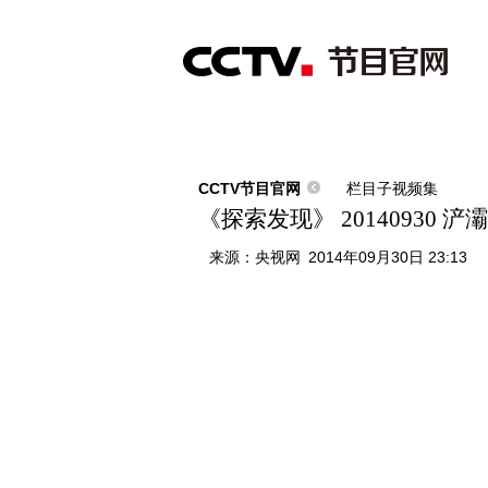
首页
直播
节目单
综合
新闻
财经
综艺
中文国际
体
CCTV节目官网
栏目子视频集
《探索发现》 20140930 
来源：
央视网
2014年09月30日 23:13