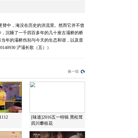
更替中，淹没在历史的洪流里。然而它并不曾
沙，沉睡了一千四百多年的几十座古灞桥的桥
有当年的灞桥伤别与今天的生态和谐，以及昔
0930 浐灞长歌（五））
换一组
112
[味道]2016五一特辑 黑松茸
四川攀枝花