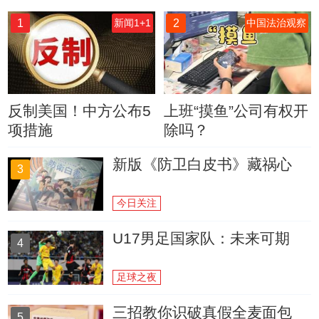
1
2
新闻1+1
中国法治观察
反制美国！中方公布5
上班“摸鱼”公司有权开
项措施
除吗？
新版《防卫白皮书》藏祸心
3
今日关注
U17男足国家队：未来可期
4
足球之夜
三招教你识破真假全麦面包
5