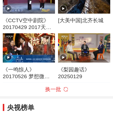
《CCTV空中剧院》
[大美中国]北齐长城
20170429 2017天津
行 京剧《锁麟囊》
1/2
《一鸣惊人》
《梨园趣话》
20170526 梦想微剧
20250129
场 第二季（2）
换一批
央视榜单