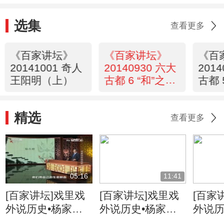
选集
查看更多
《百家讲坛》
《百家讲坛》
《百
20141001 奇人
20140930 六大
201
王阳明（上）
古都 6 “和”之北
古都 
京
京
精选
查看更多
05:16
11:41
[百家讲坛]戏里戏
[百家讲坛]戏里戏
[百家
外说历史•杨家将
外说历史•杨家将
外说历
六郎的儿子都有谁
六郎与寇准的交情
名将