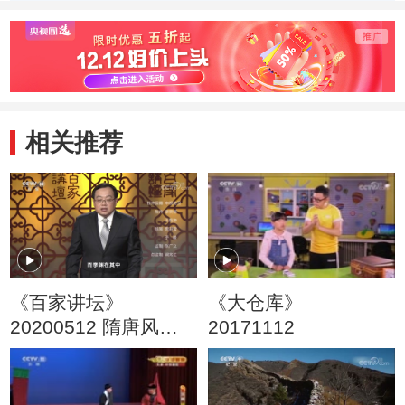
相关推荐
《百家讲坛》
《大仓库》
20200512 隋唐风云
20171112
11 一时瓦岗军