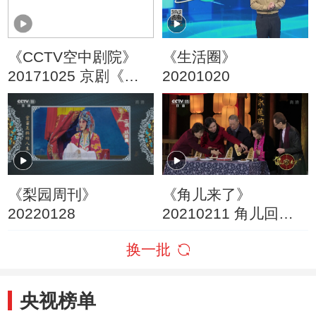
《CCTV空中剧院》
《生活圈》
20171025 京剧《锁
20201020
麟囊》（访谈）
《梨园周刊》
《角儿来了》
20220128
20210211 角儿回来
了 1/2
换一批
央视榜单