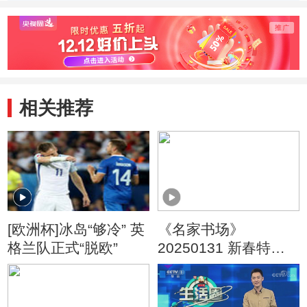
相关推荐
[欧洲杯]冰岛“够冷” 英
《名家书场》
格兰队正式“脱欧”
20250131 新春特辑
《笑口常开》