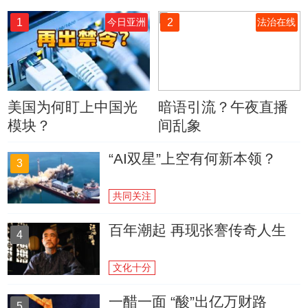
1
2
今日亚洲
法治在线
美国为何盯上中国光
暗语引流？午夜直播
模块？
间乱象
“AI双星”上空有何新本领？
3
共同关注
百年潮起 再现张謇传奇人生
4
文化十分
一醋一面 “酸”出亿万财路
5