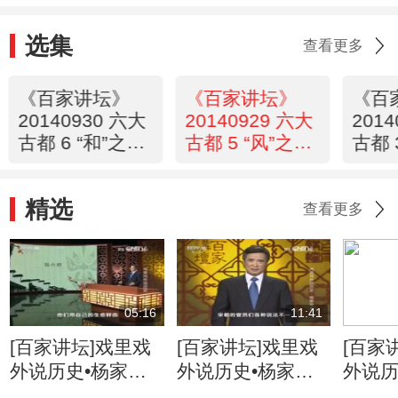
选集
查看更多
《百家讲坛》
《百家讲坛》
《百
20140930 六大
20140929 六大
201
古都 6 “和”之北
古都 5 “风”之南
古都 
京
京
封
精选
查看更多
05:16
11:41
[百家讲坛]戏里戏
[百家讲坛]戏里戏
[百家
外说历史•杨家将
外说历史•杨家将
外说历
六郎的儿子都有谁
六郎与寇准的交情
名将