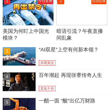
1
2
今日亚洲
法治在线
美国为何盯上中国光
暗语引流？午夜直播
模块？
间乱象
“AI双星”上空有何新本领？
3
共同关注
百年潮起 再现张謇传奇人生
4
文化十分
一醋一面 “酸”出亿万财路
5