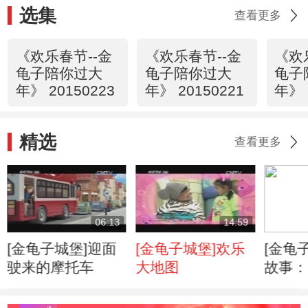
选集
查看更多
《欢乐春节--金
《欢乐春节--金
《欢
龟子陪你过大
龟子陪你过大
龟子
年》 20150223
年》 20150221
年》 
精选
查看更多
06:13
14:59
[金龟子城堡]迎面
[金龟子城堡]欢乐
[金龟
驶来的摩托车
大地图
故事：
要当心