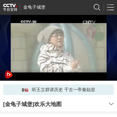
金龟子城堡
听王立群讲历史 千古一帝秦始皇
[金龟子城堡]欢乐大地图