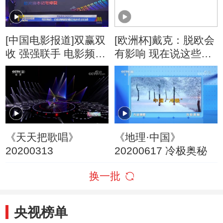
[中国电影报道]双赢双
[欧洲杯]戴克：脱欧会
收 强强联手 电影频道
有影响 现在说这些还
·百度智感超清联合项
有早
目在京启动
《天天把歌唱》
《地理·中国》
20200313
20200617 冷极奥秘
换一批
央视榜单