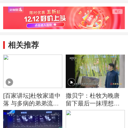
相关推荐
[百家讲坛]杜牧家道中
撒贝宁：杜牧为晚唐
落 与多病的弟弟流落
留下最后一抹理想主
于长安城内
义的光辉