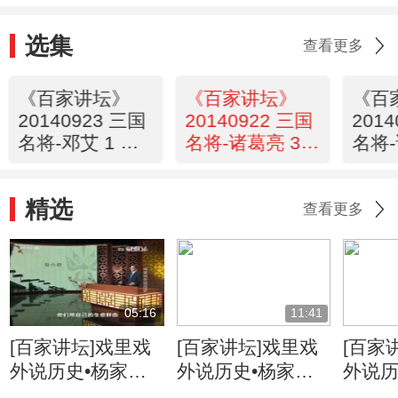
选集
查看更多
《百家讲坛》
《百家讲坛》
《百
20140923 三国
20140922 三国
201
名将-邓艾 1 草
名将-诸葛亮 3
名将-
根俊杰
孔明之谜
北伐
精选
查看更多
05:16
11:41
[百家讲坛]戏里戏
[百家讲坛]戏里戏
[百家
外说历史•杨家将
外说历史•杨家将
外说历
六郎的儿子都有谁
六郎与寇准的交情
名将