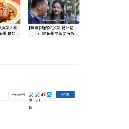
2014-09-11 20:19:14
《我爱发明》 20140910
淮扬菜大本
[味道]我的家乡菜·扬州篇
一路到顶
 是如...
（上） 吃扬州早茶要有仪...
2014-09-10 20:23:15
《我爱发明》 20140909
出铲记
2014-09-09 20:53:15
《我爱发明》 20140907
烩面飘香
2014-09-07 18:39:14
《我爱发明》 20140906
月饼成形记