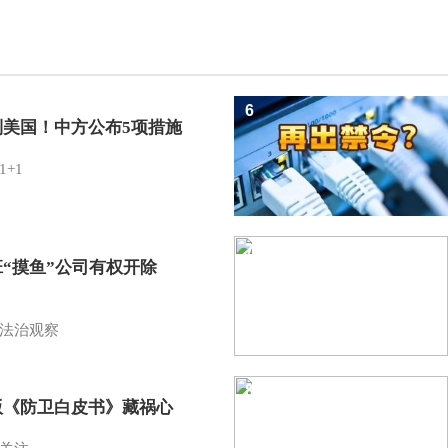
6
制美国！中方公布5项措施
1+1
7
班“摸鱼”公司有权开除
？
法治观察
8
版《防卫白皮书》藏祸心