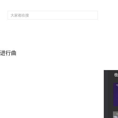
频道大全
栏目大全
片库
4K专区
听
育
电影
国防军事
电视剧
纪录
科教
戏曲
社会与法
少
搓澡进行曲
往