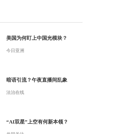
2014-09-06 20:43:15
《我爱发明》 20140906
钓鱼神钩
美国为何盯上中国光模块？
2014-09-06 18:44:14
今日亚洲
《我爱发明》 20140905
人工冲浪
2014-09-05 20:55:16
暗语引流？午夜直播间乱象
《我爱发明》 20140905
法治在线
极限起飞
2014-09-05 18:56:13
《我爱发明》 20140905
“AI双星”上空有何新本领？
巧灭杀人蜂