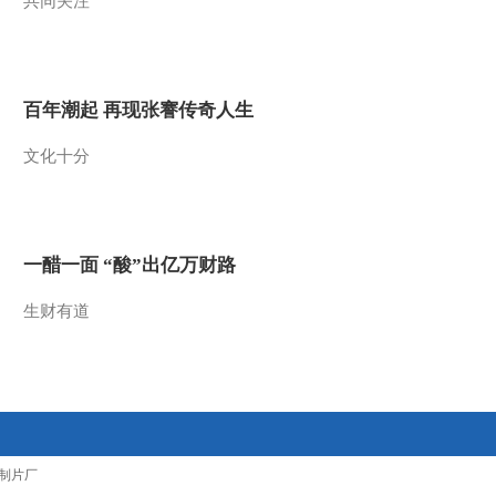
共同关注
2014-09-05 09:53:08
《我爱发明》 20140904
巧分猪鬃
百年潮起 再现张謇传奇人生
2014-09-04 20:28:15
文化十分
《我爱发明》 20140903
秒剥莴笋
一醋一面 “酸”出亿万财路
2014-09-03 21:41:15
生财有道
《我爱发明》 20140902
开沟神机
2014-09-02 20:58:15
《我爱发明》 20140830
积沙成塔
制片厂