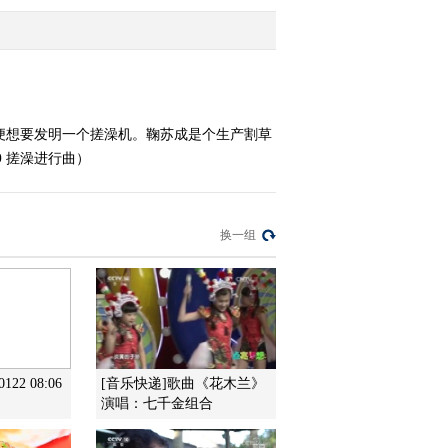
2014-09-17 20:26:15
《我爱发明》 20140916
速装菌袋
便想要发明一个搓澡机。鞠苏成是个生产割草
0 搓澡进行曲）
2014-09-16 20:18:14
《我爱发明》 20140913
飞刀旋影
换一组
2014-09-13 20:14:15
《我爱发明》 20140912
大树巧脱衣
2014-09-12 20:28:15
22 08:06
[音乐快递]歌曲《花木兰》
演唱：七千金组合
《我爱发明》 20140911
火海追踪