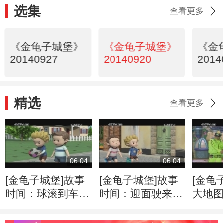
选集
查看更多
《金龟子城堡》
《金龟子城堡》
《金
20140927
20140920
2014
精选
查看更多
06:04
06:04
[金龟子城堡]故事
[金龟子城堡]故事
[金龟
时间：球滚到车道
时间：迎面驶来的
大地
上
摩托车