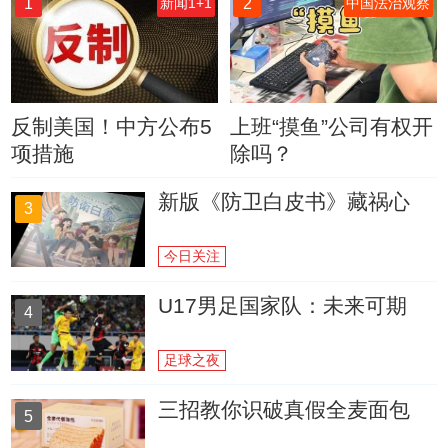
1
2
新闻1+1
中国法治观察
反制美国！中方公布5
上班“摸鱼”公司有权开
项措施
除吗？
新版《防卫白皮书》藏祸心
3
今日关注
U17男足国家队：未来可期
4
足球之夜
三招教你识破真假全麦面包
5