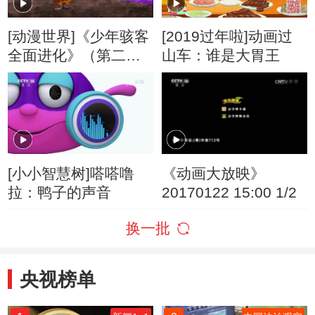
[动漫世界]《少年骇客
[2019过年啦]动画过
全面进化》（第二
山车：谁是大胃王
季） 第16集 OTTO
Motives
[小小智慧树]嗒嗒噜
《动画大放映》
拉：鸭子的声音
20170122 15:00 1/2
换一批
央视榜单