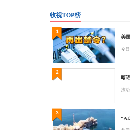
收视TOP榜
1
美
今日
2
暗
法治
3
“A