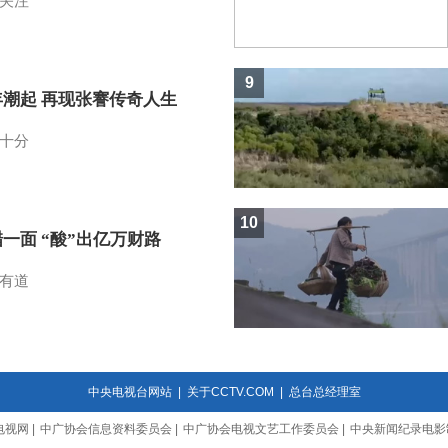
关注
9
年潮起 再现张謇传奇人生
十分
10
一面 “酸”出亿万财路
有道
中央电视台网站
|
关于CCTV.COM
|
总台总经理室
电视网
|
中广协会信息资料委员会
|
中广协会电视文艺工作委员会
|
中央新闻纪录电影