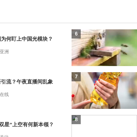
6
国为何盯上中国光模块？
亚洲
7
语引流？午夜直播间乱象
在线
8
I双星”上空有何新本领？