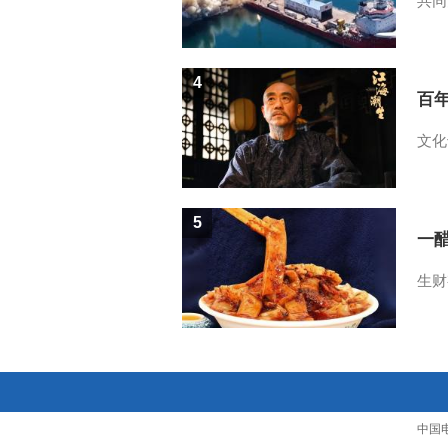
共同
4
百
文化
5
一醋
生财
中国