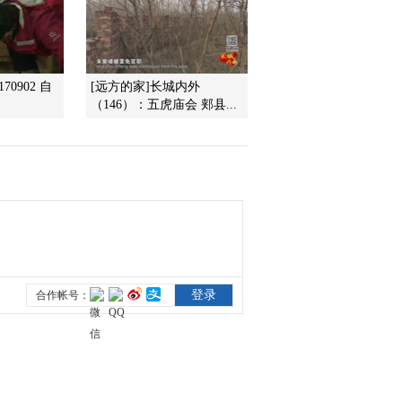
2014-09-10 20:23:15
《我爱发明》 20140909
70902 自
[远方的家]长城内外
出铲记
（146）：五虎庙会 郏县...
2014-09-09 20:53:15
《我爱发明》 20140907
烩面飘香
2014-09-07 18:39:14
《我爱发明》 20140906
月饼成形记
2014-09-06 20:43:15
《我爱发明》 20140906
钓鱼神钩