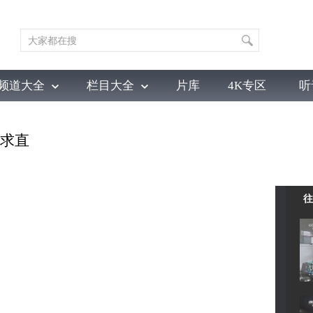
频道大全
栏目大全
片库
4K专区
听
育
电影
国防军事
电视剧
纪录
科教
戏曲
社会与法
少
中求直
往