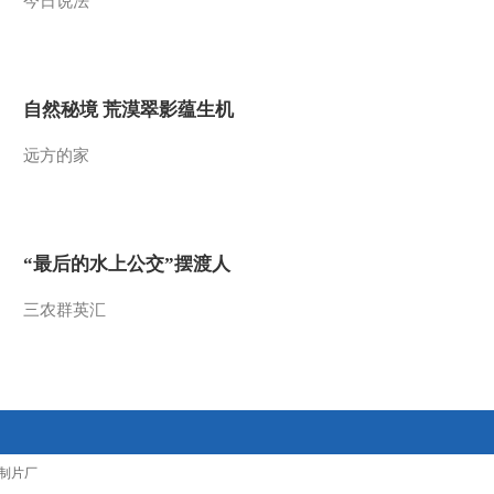
今日说法
2014-09-04 20:28:15
《我爱发明》 20140903
秒剥莴笋
自然秘境 荒漠翠影蕴生机
2014-09-03 21:41:15
远方的家
《我爱发明》 20140902
开沟神机
“最后的水上公交”摆渡人
2014-09-02 20:58:15
三农群英汇
《我爱发明》 20140830
积沙成塔
2014-08-30 20:20:15
《我爱发明》 20140830
智斗野猪
制片厂