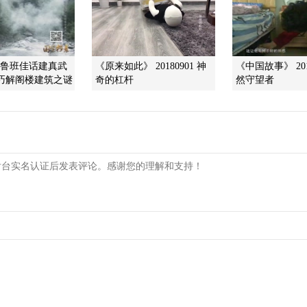
]鲁班佳话建真武
《原来如此》 20180901 神
《中国故事》 201
成巧解阁楼建筑之谜
奇的杠杆
然守望者