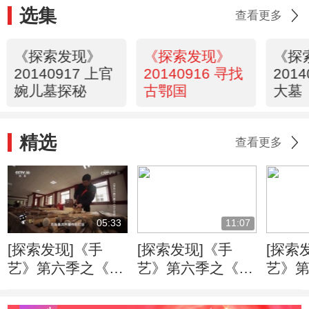
选集
查看更多
《探索发现》
《探索发现》
《探
20140917 上官
20140916 寻找
201
婉儿墓探秘
古鄂国
大墓
精选
查看更多
05:33
11:07
[探索发现]《手
[探索发现]《手
[探索
艺》第六季之《万
艺》第六季之《姑
艺》
工花轿》：朱金漆
苏铜艺》 失蜡法
苏铜艺
木雕的制作环节
塑模的过程
如何