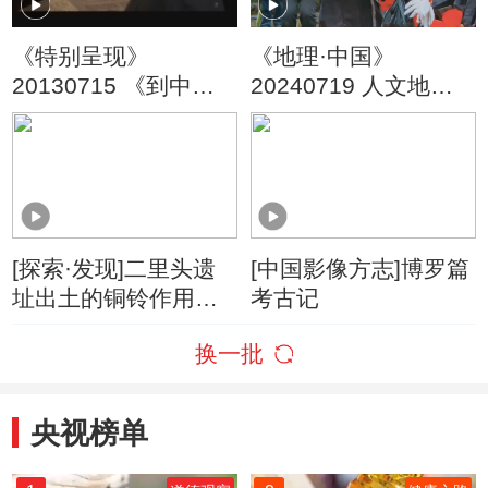
《特别呈现》
《地理·中国》
20130715 《到中国
20240719 人文地理
去》系列 莫理循
探秘6
（下）
[探索·发现]二里头遗
[中国影像方志]博罗篇
址出土的铜铃作用未
考古记
知
换一批
央视榜单