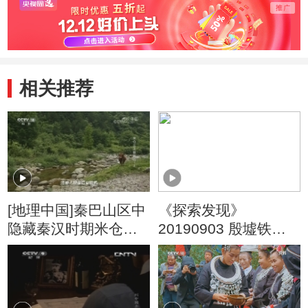
后的
相关推荐
[地理中国]秦巴山区中
《探索发现》
隐藏秦汉时期米仓古
20190903 殷墟铁血
道遗迹
亚长大墓探秘 （四）