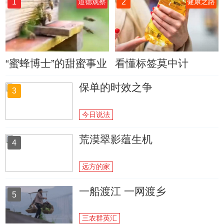
1
2
道德观察
健康之路
“蜜蜂博士”的甜蜜事业
看懂标签莫中计
保单的时效之争
3
今日说法
荒漠翠影蕴生机
4
远方的家
一船渡江 一网渡乡
5
三农群英汇