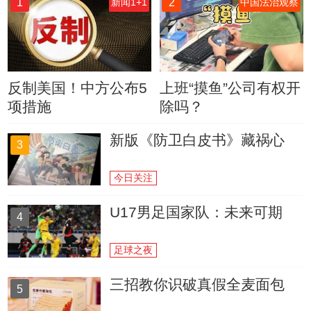
1
2
新闻1+1
中国法治观察
反制美国！中方公布5
上班“摸鱼”公司有权开
项措施
除吗？
新版《防卫白皮书》藏祸心
3
今日关注
U17男足国家队：未来可期
4
足球之夜
三招教你识破真假全麦面包
5