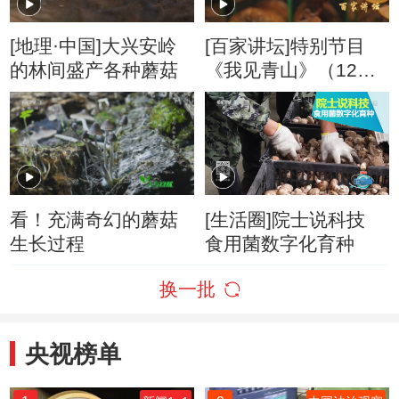
[地理·中国]大兴安岭
[百家讲坛]特别节目
的林间盛产各种蘑菇
《我见青山》（12）
青山一道同云雨 示范
引领
看！充满奇幻的蘑菇
[生活圈]院士说科技
生长过程
食用菌数字化育种
换一批
央视榜单