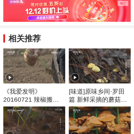
相关推荐
《我爱发明》
[味道]原味乡间·罗田
20160721 辣椒搬迁
篇 新鲜采摘的蘑菇口
队
感脆嫩 鲜味十足