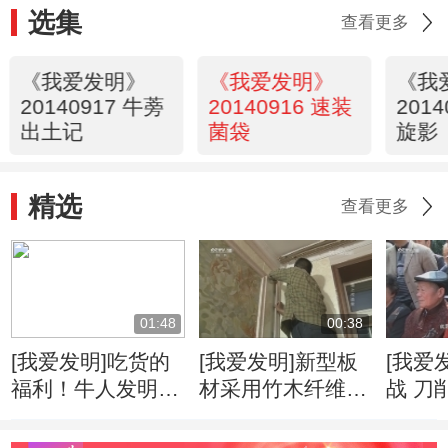
选集
查看更多
《我爱发明》
《我爱发明》
《我
20140917 牛蒡
20140916 速装
201
出土记
菌袋
旋影
精选
查看更多
01:48
00:38
[我爱发明]吃货的
[我爱发明]新型板
[我爱
福利！牛人发明自
材采用竹木纤维
战 刀
动甘蔗削皮机
柔韧度高可降低运
速度
输成本